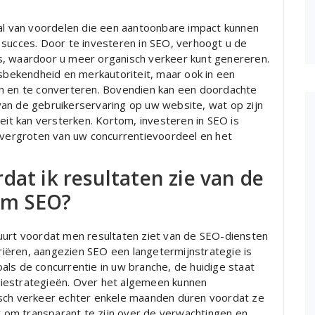
tal van voordelen die een aantoonbare impact kunnen
 succes. Door te investeren in SEO, verhoogt u de
s, waardoor u meer organisch verkeer kunt genereren.
msbekendheid en merkautoriteit, maar ook in een
en en te converteren. Bovendien kan een doordachte
an de gebruikerservaring op uw website, wat op zijn
teit kan versterken. Kortom, investeren in SEO is
t vergroten van uw concurrentievoordeel en het
.
dat ik resultaten zie van de
em SEO?
uurt voordat men resultaten ziet van de SEO-diensten
iëren, aangezien SEO een langetermijnstrategie is
zoals de concurrentie in uw branche, de huidige staat
iestrategieën. Over het algemeen kunnen
isch verkeer echter enkele maanden duren voordat ze
om transparant te zijn over de verwachtingen en