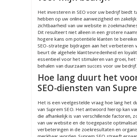
Het investeren in SEO voor uw bedrijf biedt 
hebben op uw online aanwezigheid en zakelijk
zichtbaarheid van uw website in zoekmachine
Dit resulteert niet alleen in een grotere naa
hogere kans om potentiële klanten te bereik
SEO-strategie bijdragen aan het verbeteren v
beurt de algehele klanttevredenheid en loyali
essentieel voor het stimuleren van groei, he
behalen van duurzaam succes voor uw bedrijf
Hoe lang duurt het voor
SEO-diensten van Supr
Het is een veelgestelde vraag hoe lang het d
van Suprem SEO. Het antwoord hierop kan var
die afhankelijk is van verschillende factoren, 
van uw website en de toegepaste optimalisat
verbeteringen in de zoekresultaten en organ
merkbaar worden. Suprem SEO streeft ernaar 