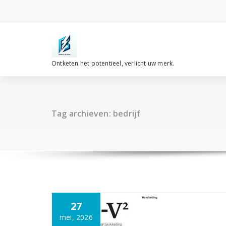
Spring
naar
de
inhoud
Ontketen het potentieel, verlicht uw merk.
Tag archieven: bedrijf
27
mei, 2026