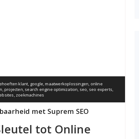
ehoeften klant
,
google
,
maatwerkoplossingen
,
online
en
,
projecten
,
search engine optimization
,
seo
,
seo experts
,
ebsites
,
zoekmachines
tbaarheid met Suprem SEO
leutel tot Online