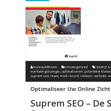
bureaubliksem
Uncategorized
bedrijf
,
b
marketingstrategie
,
optimaliseren
,
potentiële klant
suprem seo
,
team
,
track record
,
verkeer
,
website
,
w
Optimaliseer Uw Online Zich
Suprem SEO – De S