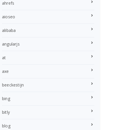
ahrefs
aioseo
alibaba
angularjs
at
axe
beeckestijn
bing
bitly
blog