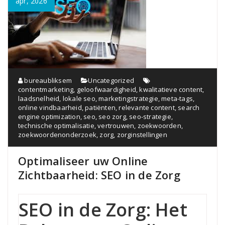
apr, 2026
bureaubliksem
Uncategorized
contentmarketing
,
geloofwaardigheid
,
kwalitatieve content
,
laadsnelheid
,
lokale seo
,
marketingstrategie
,
meta-tags
,
online vindbaarheid
,
patiënten
,
relevante content
,
search
engine optimization
,
seo
,
seo zorg
,
seo-strategie
,
technische optimalisatie
,
vertrouwen
,
zoekwoorden
,
zoekwoordenonderzoek
,
zorg
,
zorginstellingen
Optimaliseer uw Online
Zichtbaarheid: SEO in de Zorg
SEO in de Zorg: Het