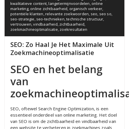
kwalitatieve content
,
langetermijnvoordelen
,
online
marketing
,
online zichtbaarheid
,
organisch verkeer
,
potentiële klanten
,
relevante zoekwoorden
,
seo
,
seo so
,
seo-strategie
,
seo-technieken
,
technische structuur
,
vertrouwen
,
vindbaarheid
,
zichtbaarheid
,
zoekmachineoptimalisatie
,
zoekresultaten
SEO: Zo Haal Je Het Maximale Uit
Zoekmachineoptimalisatie
SEO en het belang
van
zoekmachineoptimalisa
SEO, oftewel Search Engine Optimization, is een
essentieel onderdeel van online marketing. Het doel
van SEO is om de zichtbaarheid en vindbaarheid van
een website te verbeteren in zoekmachines zoals