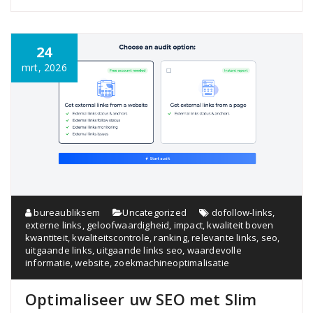
24
mrt, 2026
bureaubliksem
Uncategorized
dofollow-links
,
externe links
,
geloofwaardigheid
,
impact
,
kwaliteit boven
kwantiteit
,
kwaliteitscontrole
,
ranking
,
relevante links
,
seo
,
uitgaande links
,
uitgaande links seo
,
waardevolle
informatie
,
website
,
zoekmachineoptimalisatie
Optimaliseer uw SEO met Slim