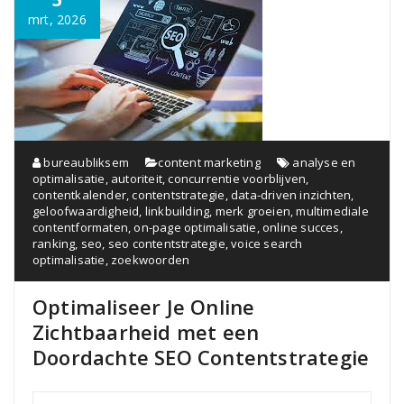
mrt, 2026
bureaubliksem
content marketing
analyse en
optimalisatie
,
autoriteit
,
concurrentie voorblijven
,
contentkalender
,
contentstrategie
,
data-driven inzichten
,
geloofwaardigheid
,
linkbuilding
,
merk groeien
,
multimediale
contentformaten
,
on-page optimalisatie
,
online succes
,
ranking
,
seo
,
seo contentstrategie
,
voice search
optimalisatie
,
zoekwoorden
Optimaliseer Je Online
Zichtbaarheid met een
Doordachte SEO Contentstrategie