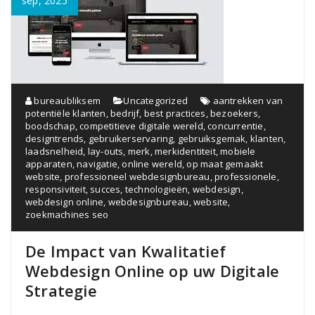
sep, 2025
bureaubliksem
Uncategorized
aantrekken van
potentiële klanten
,
bedrijf
,
best practices
,
bezoekers
,
boodschap
,
competitieve digitale wereld
,
concurrentie
,
designtrends
,
gebruikerservaring
,
gebruiksgemak
,
klanten
,
laadsnelheid
,
lay-outs
,
merk
,
merkidentiteit
,
mobiele
apparaten
,
navigatie
,
online wereld
,
op maat gemaakt
website
,
professioneel webdesignbureau
,
professionele
,
responsiviteit
,
succes
,
technologieën
,
webdesign
,
webdesign online
,
webdesignbureau
,
website
,
zoekmachines seo
De Impact van Kwalitatief
Webdesign Online op uw Digitale
Strategie