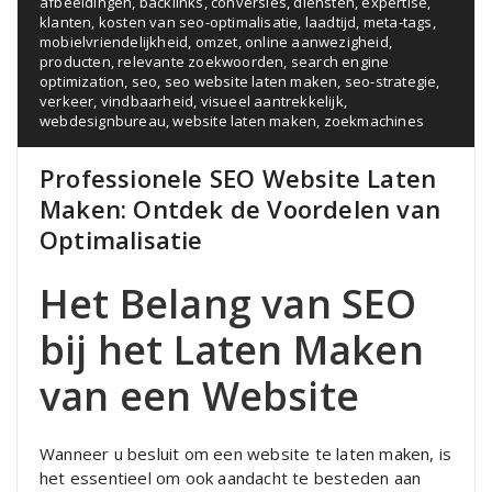
afbeeldingen
,
backlinks
,
conversies
,
diensten
,
expertise
,
klanten
,
kosten van seo-optimalisatie
,
laadtijd
,
meta-tags
,
mobielvriendelijkheid
,
omzet
,
online aanwezigheid
,
producten
,
relevante zoekwoorden
,
search engine
optimization
,
seo
,
seo website laten maken
,
seo-strategie
,
verkeer
,
vindbaarheid
,
visueel aantrekkelijk
,
webdesignbureau
,
website laten maken
,
zoekmachines
Professionele SEO Website Laten
Maken: Ontdek de Voordelen van
Optimalisatie
Het Belang van SEO
bij het Laten Maken
van een Website
Wanneer u besluit om een website te laten maken, is
het essentieel om ook aandacht te besteden aan