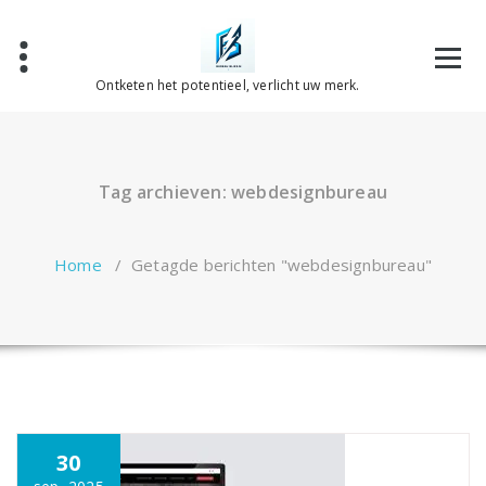
Spring
naar
de
inhoud
Ontketen het potentieel, verlicht uw merk.
Tag archieven: webdesignbureau
Home
/
Getagde berichten "webdesignbureau"
30