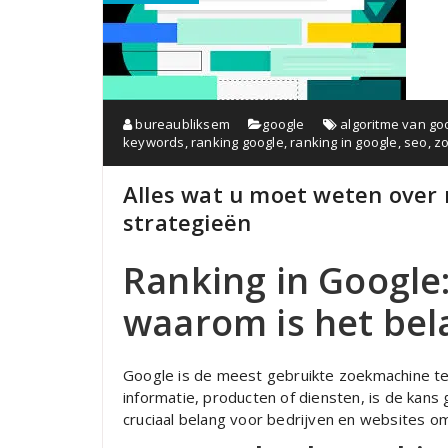
bureaubliksem
google
algoritme van go
keywords
,
ranking google
,
ranking in google
,
seo
,
zo
Alles wat u moet weten over r
strategieën
Ranking in Google
waarom is het bel
Google is de meest gebruikte zoekmachine te
informatie, producten of diensten, is de kans
cruciaal belang voor bedrijven en websites o