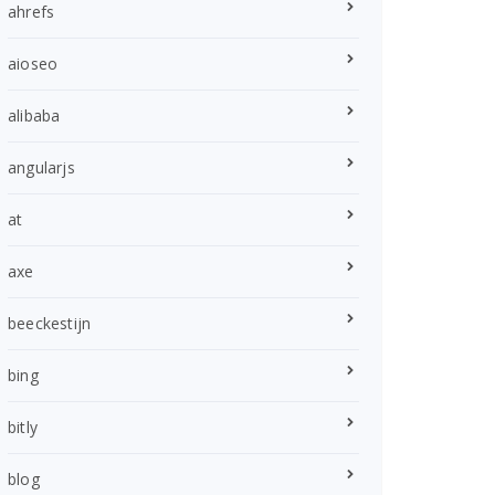
ahrefs
aioseo
alibaba
angularjs
at
axe
beeckestijn
bing
bitly
blog