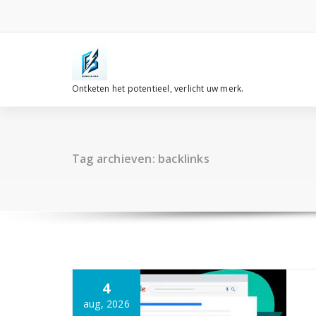
Spring
naar
de
inhoud
Ontketen het potentieel, verlicht uw merk.
Tag archieven: backlinks
4
aug, 2026