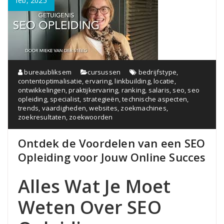
feb, 2025
bureaubliksem
cursussen
bedrijfstype
,
contentoptimalisatie
,
ervaring
,
linkbuilding
,
locatie
,
ontwikkelingen
,
praktijkervaring
,
ranking
,
salaris
,
seo
,
seo
opleiding
,
specialist
,
strategieën
,
technische aspecten
,
trends
,
vaardigheden
,
websites
,
zoekmachines
,
zoekresultaten
,
zoekwoorden
Ontdek de Voordelen van een SEO
Opleiding voor Jouw Online Succes
Alles Wat Je Moet
Weten Over SEO