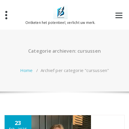
Spring
naar
de
inhoud
Ontketen het potentieel, verlicht uw merk.
Categorie archieven: cursussen
Home
/
Archief per categorie "cursussen"
23