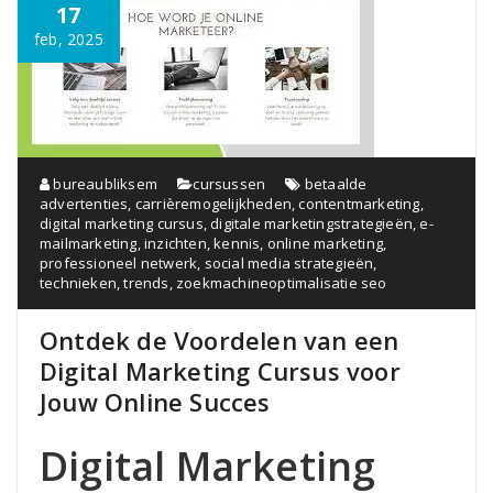
17
feb, 2025
bureaubliksem
cursussen
betaalde
advertenties
,
carrièremogelijkheden
,
contentmarketing
,
digital marketing cursus
,
digitale marketingstrategieën
,
e-
mailmarketing
,
inzichten
,
kennis
,
online marketing
,
professioneel netwerk
,
social media strategieën
,
technieken
,
trends
,
zoekmachineoptimalisatie seo
Ontdek de Voordelen van een
Digital Marketing Cursus voor
Jouw Online Succes
Digital Marketing