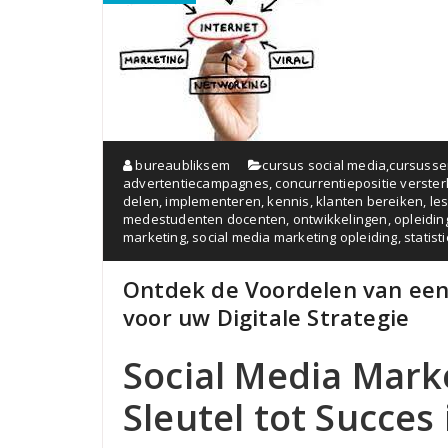
bureaubliksem
cursus social media
,
cursusse
advertentiecampagnes
,
concurrentiepositie verste
delen
,
implementeren
,
kennis
,
klanten bereiken
,
le
medestudenten docenten
,
ontwikkelingen
,
opleidin
marketing
,
social media marketing opleiding
,
statist
Ontdek de Voordelen van een
voor uw Digitale Strategie
Social Media Mark
Sleutel tot Succes