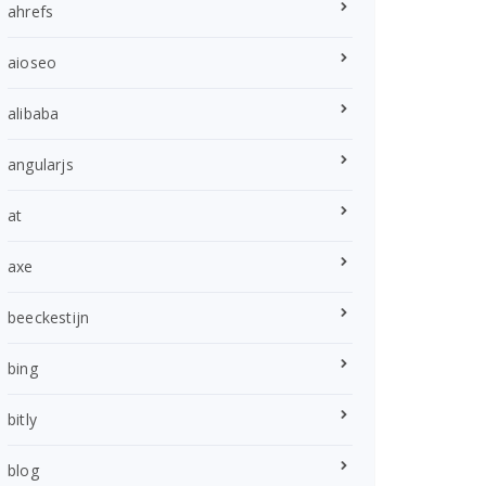
ahrefs
aioseo
alibaba
angularjs
at
axe
beeckestijn
bing
bitly
blog