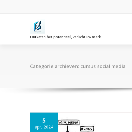
Spring
naar
de
inhoud
Ontketen het potentieel, verlicht uw merk.
Categorie archieven: cursus social media
5
apr, 2024