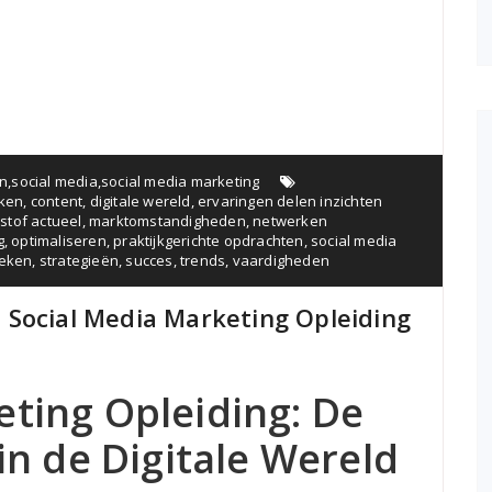
n
,
social media
,
social media marketing
rken
,
content
,
digitale wereld
,
ervaringen delen inzichten
sstof actueel
,
marktomstandigheden
,
netwerken
g
,
optimaliseren
,
praktijkgerichte opdrachten
,
social media
ieken
,
strategieën
,
succes
,
trends
,
vaardigheden
 Social Media Marketing Opleiding
eting Opleiding: De
 in de Digitale Wereld