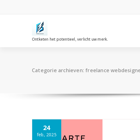
Spring
naar
de
inhoud
Ontketen het potentieel, verlicht uw merk.
Categorie archieven: freelance webdesign
24
feb, 2025