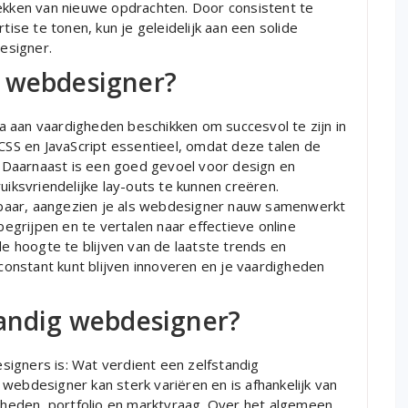
rekken van nieuwe opdrachten. Door consistent te
tise te tonen, kun je geleidelijk aan een solide
esigner.
s webdesigner?
 aan vaardigheden beschikken om succesvol te zijn in
 CSS en JavaScript essentieel, omdat deze talen de
Daarnaast is een goed gevoel voor design en
uiksvriendelijke lay-outs te kunnen creëren.
baar, aangezien je als webdesigner nauw samenwerkt
grijpen en te vertalen naar effectieve online
de hoogte te blijven van de laatste trends en
 constant kunt blijven innoveren en je vaardigheden
tandig webdesigner?
igners is: Wat verdient een zelfstandig
webdesigner kan sterk variëren en is afhankelijk van
igheden, portfolio en marktvraag. Over het algemeen