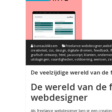
bureaubliksem
freelance webdesigner
,
webd
creativiteit
,
css
,
design
,
digitale dromen
,
feedback
,
f
grafisch ontwerp
,
html
,
javascript
,
klanten
,
onderne
uitdagingen
,
vaardigheden
,
voldoening
,
wensen
,
ze
De veelzijdige wereld van de
De wereld van de 
webdesigner
Als freelance webdesigner ben je een creatie