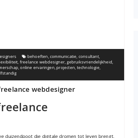
esigners
behoeften
,
communicatie
,
consultant
,
lexibiliteit
,
freelance webdesigner
,
gebruiksvriendelijkheid
,
merschap
,
online ervaringen
,
projecten
,
technologie
,
lfstandig
 freelance webdesigner
freelance
ve duizendpoot die digitale dromen tot leven brengt.