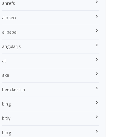
ahrefs
aioseo
alibaba
angularjs
at
axe
beeckestijn
bing
bitly
blog