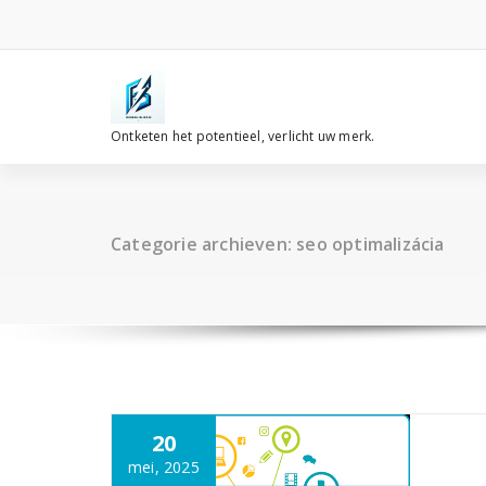
Spring
naar
de
inhoud
Ontketen het potentieel, verlicht uw merk.
Categorie archieven: seo optimalizácia
20
mei, 2025