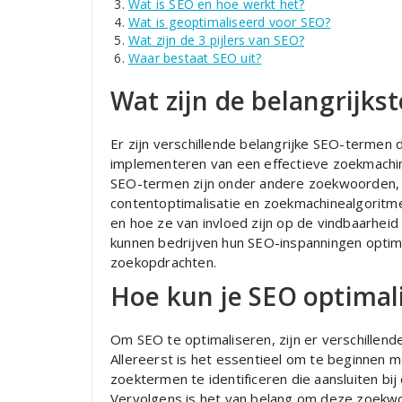
Wat is SEO en hoe werkt het?
Wat is geoptimaliseerd voor SEO?
Wat zijn de 3 pijlers van SEO?
Waar bestaat SEO uit?
Wat zijn de belangrijks
Er zijn verschillende belangrijke SEO-termen d
implementeren van een effectieve zoekmachine
SEO-termen zijn onder andere zoekwoorden, me
contentoptimalisatie en zoekmachinealgorit
en hoe ze van invloed zijn op de vindbaarheid
kunnen bedrijven hun SEO-inspanningen optima
zoekopdrachten.
Hoe kun je SEO optimal
Om SEO te optimaliseren, zijn er verschillen
Allereerst is het essentieel om te beginnen
zoektermen te identificeren die aansluiten b
Vervolgens is het van belang om deze zoekwo