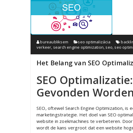
bureaubliksem
seo optimalizácia
backli
verkeer
,
search engine optimization
,
seo
,
seo optim
Het Belang van SEO Optimaliz
SEO Optimalizatie
Gevonden Worde
SEO, oftewel Search Engine Optimization, is e
marketingstrategie. Het doel van SEO optimal
website in zoekmachines te verbeteren. Door
wordt de kans vergroot dat een website hoger