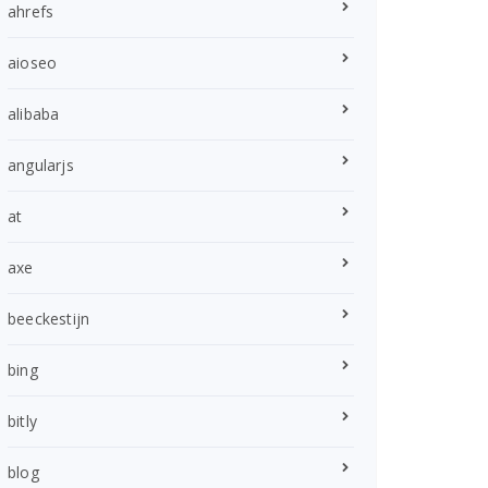
ahrefs
aioseo
alibaba
angularjs
at
axe
beeckestijn
bing
bitly
blog