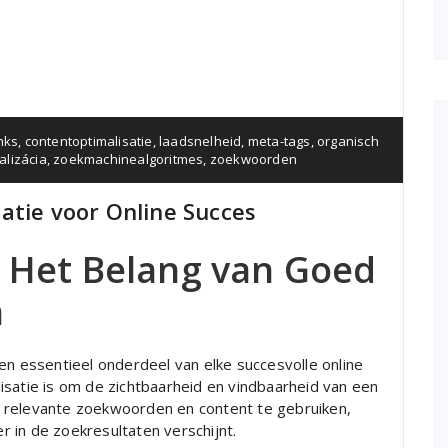
nks
,
contentoptimalisatie
,
laadsnelheid
,
meta-tags
,
organisch
alizácia
,
zoekmachinealgoritmes
,
zoekwoorden
atie voor Online Succes
: Het Belang van Goed
n
en essentieel onderdeel van elke succesvolle online
isatie is om de zichtbaarheid en vindbaarheid van een
 relevante zoekwoorden en content te gebruiken,
 in de zoekresultaten verschijnt.