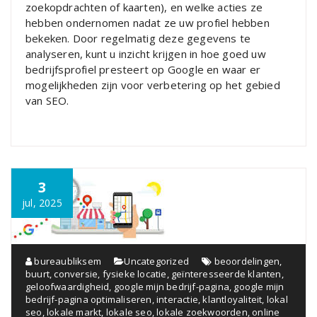
zoekopdrachten of kaarten), en welke acties ze
hebben ondernomen nadat ze uw profiel hebben
bekeken. Door regelmatig deze gegevens te
analyseren, kunt u inzicht krijgen in hoe goed uw
bedrijfsprofiel presteert op Google en waar er
mogelijkheden zijn voor verbetering op het gebied
van SEO.
3
jul, 2025
bureaubliksem
Uncategorized
beoordelingen
,
buurt
,
conversie
,
fysieke locatie
,
geïnteresseerde klanten
,
geloofwaardigheid
,
google mijn bedrijf-pagina
,
google mijn
bedrijf-pagina optimaliseren
,
interactie
,
klantloyaliteit
,
lokal
seo
,
lokale markt
,
lokale seo
,
lokale zoekwoorden
,
online