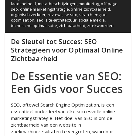
laadsnelheid
,
meta-beschrijvingen
,
monitoring
,
off-page
seo
,
online marketingstrategie
,
online zichtbaarheid
,
organisch verkeer
,
reviews
,
se seo
,
search engine
optimization
,
seo
,
site-architectuur
,
sociale media
,
technische optimalisatie
,
zichtbaarheid
,
zoekwoorden
De Sleutel tot Succes: SEO
Strategieën voor Optimaal Online
Zichtbaarheid
De Essentie van SEO:
Een Gids voor Succes
SEO, oftewel Search Engine Optimization, is een
essentieel onderdeel van elke succesvolle online
marketingstrategie. Het doel van SEO is om de
zichtbaarheid van een website in
zoekmachineresultaten te vergroten, waardoor