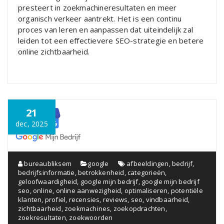
presteert in zoekmachineresultaten en meer
organisch verkeer aantrekt. Het is een continu
proces van leren en aanpassen dat uiteindelijk zal
leiden tot een effectievere SEO-strategie en betere
online zichtbaarheid.
21
dec, 2025
bureaubliksem
google
afbeeldingen
,
bedrijf
,
bedrijfsinformatie
,
betrokkenheid
,
categorieën
,
geloofwaardigheid
,
google mijn bedrijf
,
google mijn bedrijf
seo
,
online
,
online aanwezigheid
,
optimaliseren
,
potentiële
klanten
,
profiel
,
recensies
,
reviews
,
seo
,
vindbaarheid
,
zichtbaarheid
,
zoekmachines
,
zoekopdrachten
,
zoekresultaten
,
zoekwoorden