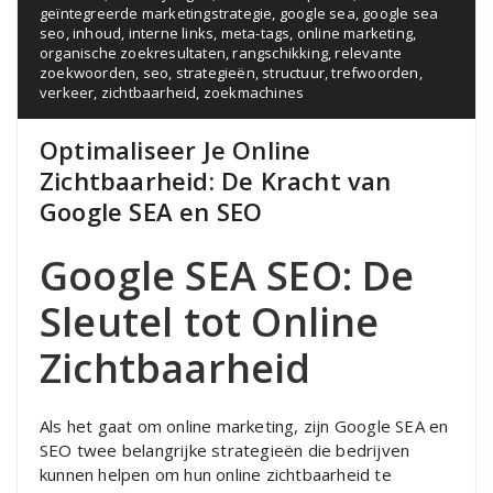
geïntegreerde marketingstrategie
,
google sea
,
google sea
seo
,
inhoud
,
interne links
,
meta-tags
,
online marketing
,
organische zoekresultaten
,
rangschikking
,
relevante
zoekwoorden
,
seo
,
strategieën
,
structuur
,
trefwoorden
,
verkeer
,
zichtbaarheid
,
zoekmachines
Optimaliseer Je Online
Zichtbaarheid: De Kracht van
Google SEA en SEO
Google SEA SEO: De
Sleutel tot Online
Zichtbaarheid
Als het gaat om online marketing, zijn Google SEA en
SEO twee belangrijke strategieën die bedrijven
kunnen helpen om hun online zichtbaarheid te