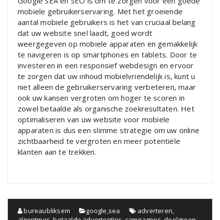
Google SEA en SEO is om te zorgen voor een goede
mobiele gebruikerservaring. Met het groeiende
aantal mobiele gebruikers is het van cruciaal belang
dat uw website snel laadt, goed wordt
weergegeven op mobiele apparaten en gemakkelijk
te navigeren is op smartphones en tablets. Door te
investeren in een responsief webdesign en ervoor
te zorgen dat uw inhoud mobielvriendelijk is, kunt u
niet alleen de gebruikerservaring verbeteren, maar
ook uw kansen vergroten om hoger te scoren in
zowel betaalde als organische zoekresultaten. Het
optimaliseren van uw website voor mobiele
apparaten is dus een slimme strategie om uw online
zichtbaarheid te vergroten en meer potentiële
klanten aan te trekken.
bureaubliksem
google
,
sea
adverteren
,
algoritmes
,
betaalde advertenties
,
campagnes
,
doelgroep
,