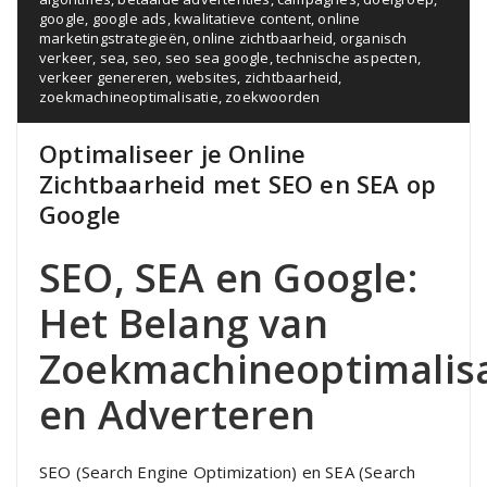
google
,
google ads
,
kwalitatieve content
,
online
marketingstrategieën
,
online zichtbaarheid
,
organisch
verkeer
,
sea
,
seo
,
seo sea google
,
technische aspecten
,
verkeer genereren
,
websites
,
zichtbaarheid
,
zoekmachineoptimalisatie
,
zoekwoorden
Optimaliseer je Online
Zichtbaarheid met SEO en SEA op
Google
SEO, SEA en Google:
Het Belang van
Zoekmachineoptimalisa
en Adverteren
SEO (Search Engine Optimization) en SEA (Search