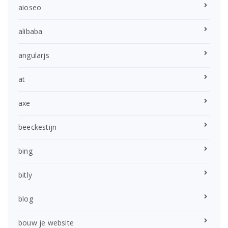
aioseo
alibaba
angularjs
at
axe
beeckestijn
bing
bitly
blog
bouw je website