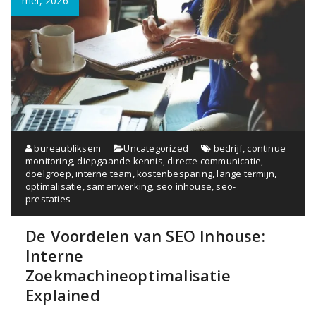
mei, 2026
bureaubliksem
Uncategorized
bedrijf
,
continue
monitoring
,
diepgaande kennis
,
directe communicatie
,
doelgroep
,
interne team
,
kostenbesparing
,
lange termijn
,
optimalisatie
,
samenwerking
,
seo inhouse
,
seo-
prestaties
De Voordelen van SEO Inhouse:
Interne
Zoekmachineoptimalisatie
Explained