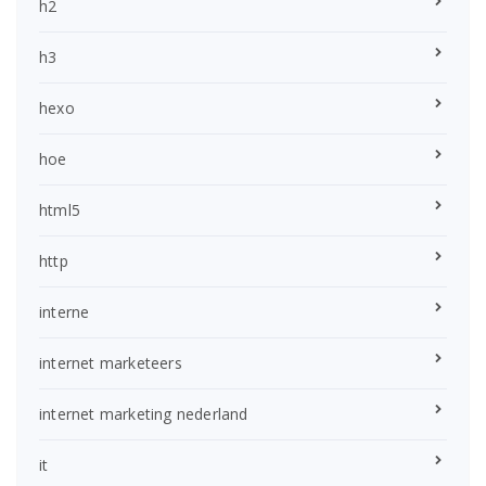
h2
h3
hexo
hoe
html5
http
interne
internet marketeers
internet marketing nederland
it