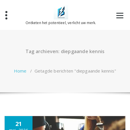
Spring
naar
de
inhoud
Ontketen het potentieel, verlicht uw merk.
Tag archieven: diepgaande kennis
Home
/
Getagde berichten "diepgaande kennis"
21