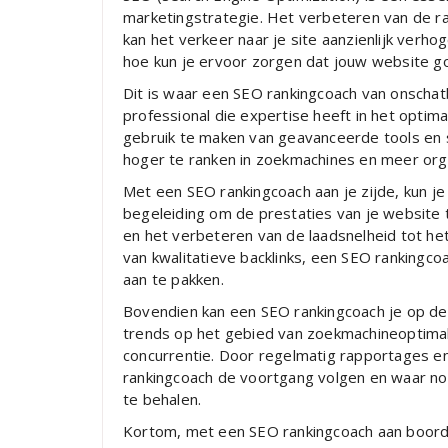
marketingstrategie. Het verbeteren van de ra
kan het verkeer naar je site aanzienlijk verh
hoe kun je ervoor zorgen dat jouw website g
Dit is waar een SEO rankingcoach van onschat
professional die expertise heeft in het opti
gebruik te maken van geavanceerde tools en 
hoger te ranken in zoekmachines en meer orga
Met een SEO rankingcoach aan je zijde, kun j
begeleiding om de prestaties van je website 
en het verbeteren van de laadsnelheid tot h
van kwalitatieve backlinks, een SEO rankingco
aan te pakken.
Bovendien kan een SEO rankingcoach je op de
trends op het gebied van zoekmachineoptimalisa
concurrentie. Door regelmatig rapportages e
rankingcoach de voortgang volgen en waar n
te behalen.
Kortom, met een SEO rankingcoach aan boord he