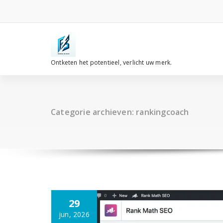
Spring
naar
de
inhoud
Ontketen het potentieel, verlicht uw merk.
Categorie archieven: rankingcoach
29
jun, 2026