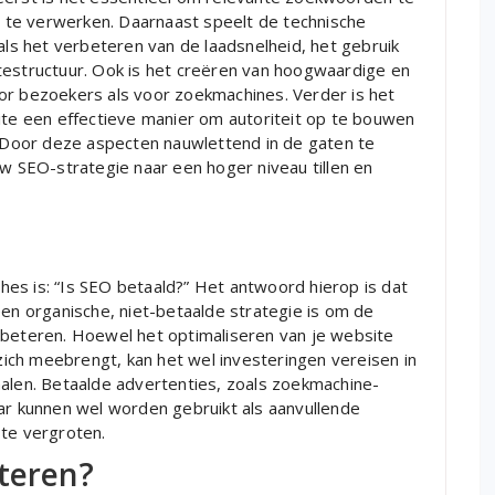
nt te verwerken. Daarnaast speelt de technische
oals het verbeteren van de laadsnelheid, het gebruik
testructuur. Ook is het creëren van hoogwaardige en
or bezoekers als voor zoekmachines. Verder is het
ite een effectieve manier om autoriteit op te bouwen
. Door deze aspecten nauwlettend in de gaten te
uw SEO-strategie naar een hoger niveau tillen en
es is: “Is SEO betaald?” Het antwoord hierop is dat
een organische, niet-betaalde strategie is om de
rbeteren. Hoewel het optimaliseren van je website
ich meebrengt, kan het wel investeringen vereisen in
halen. Betaalde advertenties, zoals zoekmachine-
aar kunnen wel worden gebruikt als aanvullende
 te vergroten.
eteren?