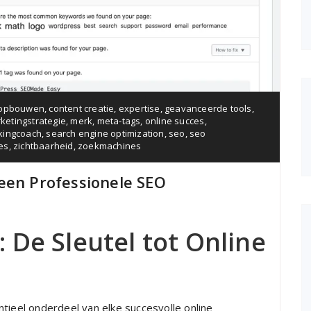
 opbouwen
,
content creatie
,
expertise
,
geavanceerde tools
,
ketingstrategie
,
merk
,
meta-tags
,
online succes
,
kingcoach
,
search engine optimization
,
seo
,
seo
es
,
zichtbaarheid
,
zoekmachines
een Professionele SEO
 De Sleutel tot Online
tieel onderdeel van elke succesvolle online