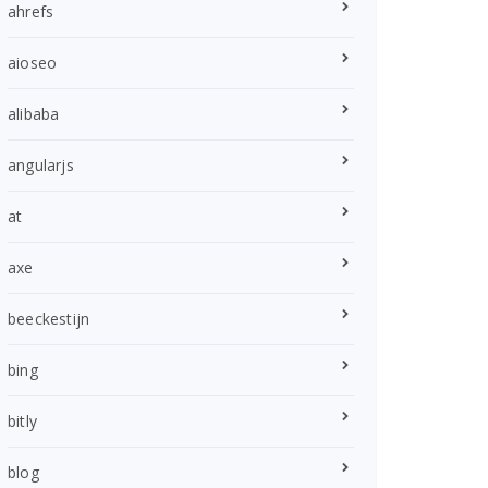
ahrefs
aioseo
alibaba
angularjs
at
axe
beeckestijn
bing
bitly
blog