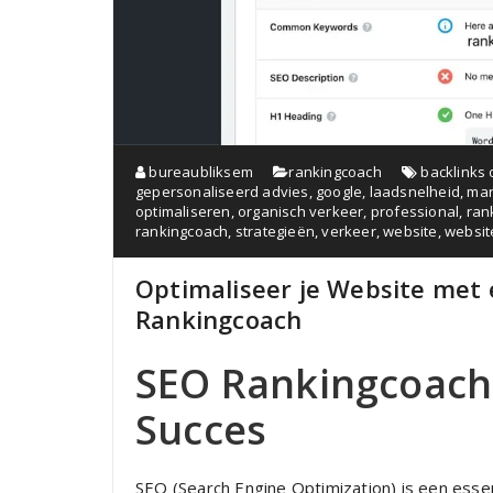
bureaubliksem
rankingcoach
backlinks
gepersonaliseerd advies
,
google
,
laadsnelheid
,
mar
optimaliseren
,
organisch verkeer
,
professional
,
ran
rankingcoach
,
strategieën
,
verkeer
,
website
,
websit
Optimaliseer je Website met 
Rankingcoach
SEO Rankingcoach:
Succes
SEO (Search Engine Optimization) is een essen