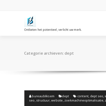
Spring
naar
de
inhoud
Ontketen het potentieel, verlicht uw merk.
Categorie archieven: dept
bureaubliksem
dept
content
,
dept seo
,
seo
,
structuur
,
website
,
zoekmachineoptimalisatie
,