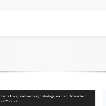
interne links
,
laadsnelheid
,
meta-tags
,
online zichtbaarheid
,
zoekwoorden