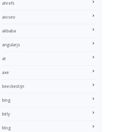
ahrefs
aioseo
alibaba
angularjs
at
axe
beeckestijn
bing
bitly
blog