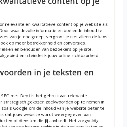
kwalitatieve content op je
r relevante en kwalitatieve content op je website als
Door waardevolle informatie en boeiende inhoud te
sses van je doelgroep, vergroot je niet alleen de kans
 ook op meer betrokkenheid en conversies.
ntrekken en behouden van bezoekers op je site,
kgebied en uiteindelijk jouw online zichtbaarheid
woorden in je teksten en
n SEO met Dept is het gebruik van relevante
or strategisch gekozen zoekwoorden op te nemen in
 zoals Google om de inhoud van je website beter te
kans dat jouw website wordt weergegeven aan
ducten of diensten die jij aanbiedt. Het zorgvuldig
bij aan een hogere ranking in de zoekresultaten en