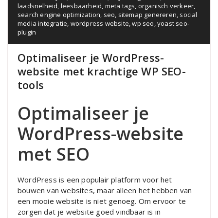
laadsnelheid
,
leesbaarheid
,
meta tags
,
organisch verkeer
,
search engine optimization
,
seo
,
sitemap genereren
,
social
media integratie
,
wordpress website
,
wp seo
,
yoast seo-
plugin
Optimaliseer je WordPress-
website met krachtige WP SEO-
tools
Optimaliseer je
WordPress-website
met SEO
WordPress is een populair platform voor het
bouwen van websites, maar alleen het hebben van
een mooie website is niet genoeg. Om ervoor te
zorgen dat je website goed vindbaar is in