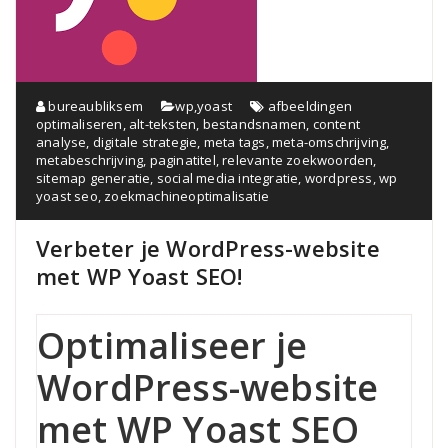
bureaubliksem
wp
,
yoast
afbeeldingen
optimaliseren
,
alt-teksten
,
bestandsnamen
,
content
analyse
,
digitale strategie
,
meta tags
,
meta-omschrijving
,
metabeschrijving
,
paginatitel
,
relevante zoekwoorden
,
sitemap generatie
,
social media integratie
,
wordpress
,
wp
yoast seo
,
zoekmachineoptimalisatie
Verbeter je WordPress-website
met WP Yoast SEO!
Optimaliseer je
WordPress-website
met WP Yoast SEO