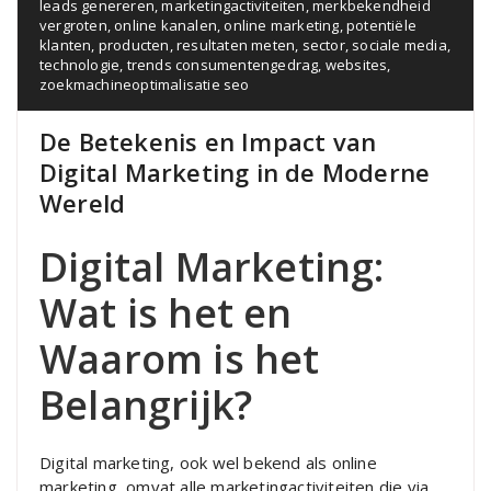
leads genereren
,
marketingactiviteiten
,
merkbekendheid
vergroten
,
online kanalen
,
online marketing
,
potentiële
klanten
,
producten
,
resultaten meten
,
sector
,
sociale media
,
technologie
,
trends consumentengedrag
,
websites
,
zoekmachineoptimalisatie seo
De Betekenis en Impact van
Digital Marketing in de Moderne
Wereld
Digital Marketing:
Wat is het en
Waarom is het
Belangrijk?
Digital marketing, ook wel bekend als online
marketing, omvat alle marketingactiviteiten die via