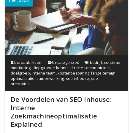
mei, 2026
bureaubliksem
Uncategorized
bedrijf
,
continue
monitoring
,
diepgaande kennis
,
directe communicatie
,
doelgroep
,
interne team
,
kostenbesparing
,
lange termijn
,
optimalisatie
,
samenwerking
,
seo inhouse
,
seo-
prestaties
De Voordelen van SEO Inhouse:
Interne
Zoekmachineoptimalisatie
Explained