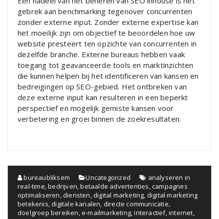
Een nadeel van het beheren van SEO inhouse is het
gebrek aan benchmarking tegenover concurrenten
zonder externe input. Zonder externe expertise kan
het moeilijk zijn om objectief te beoordelen hoe uw
website presteert ten opzichte van concurrenten in
dezelfde branche. Externe bureaus hebben vaak
toegang tot geavanceerde tools en marktinzichten
die kunnen helpen bij het identificeren van kansen en
bedreigingen op SEO-gebied. Het ontbreken van
deze externe input kan resulteren in een beperkt
perspectief en mogelijk gemiste kansen voor
verbetering en groei binnen de zoekresultaten.
bureaubliksem
Uncategorized
analyseren in
real-time
,
bedrijven
,
betaalde advertenties
,
campagnes
optimaliseren
,
diensten
,
digital marketing
,
digital marketing
betekenis
,
digitale kanalen
,
directe communicatie
,
doelgroep bereiken
,
e-mailmarketing
,
interactief
,
internet
,