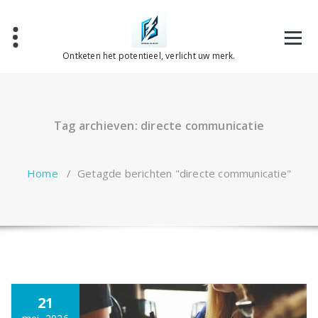
Spring
naar
de
inhoud
Ontketen het potentieel, verlicht uw merk.
Tag archieven: directe communicatie
Home
/
Getagde berichten "directe communicatie"
21