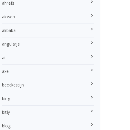
ahrefs
aioseo
alibaba
angularjs
at
axe
beeckestijn
bing
bitly
blog