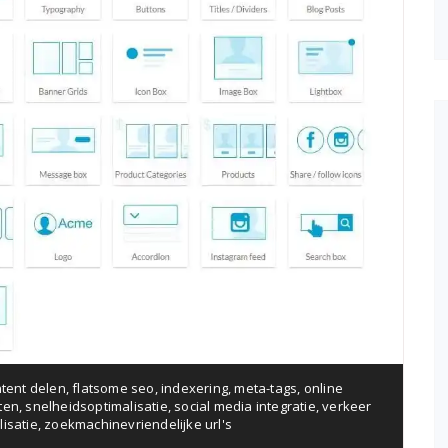
tent delen
,
flatsome seo
,
indexering
,
meta-tags
,
online
iten
,
snelheidsoptimalisatie
,
social media integratie
,
verkeer
isatie
,
zoekmachinevriendelijke url's