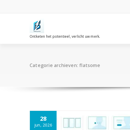
Spring
naar
de
inhoud
Ontketen het potentieel, verlicht uw merk.
Categorie archieven: flatsome
28
jun, 2026