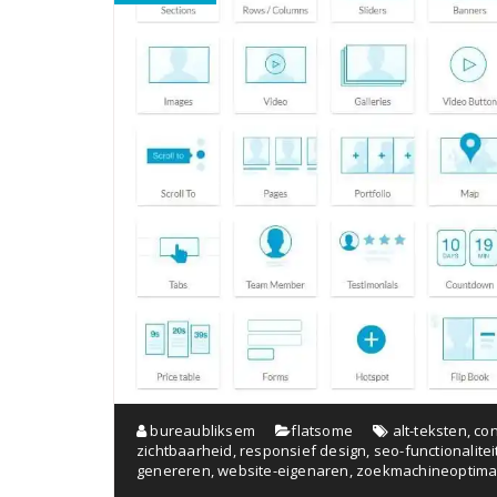
bureaubliksem
flatsome
alt-teksten
,
con
zichtbaarheid
,
responsief design
,
seo-functionalite
genereren
,
website-eigenaren
,
zoekmachineoptimal