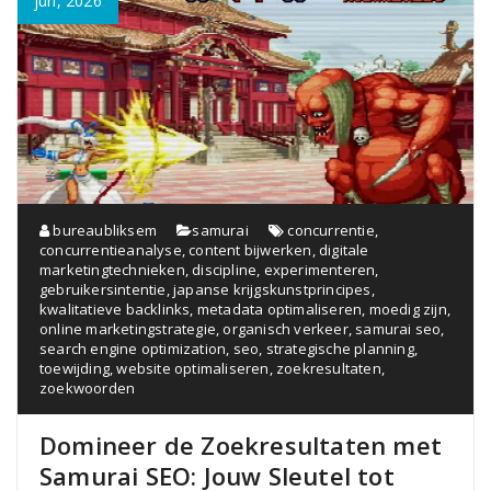
jun, 2026
bureaubliksem
samurai
concurrentie
,
concurrentieanalyse
,
content bijwerken
,
digitale
marketingtechnieken
,
discipline
,
experimenteren
,
gebruikersintentie
,
japanse krijgskunstprincipes
,
kwalitatieve backlinks
,
metadata optimaliseren
,
moedig zijn
,
online marketingstrategie
,
organisch verkeer
,
samurai seo
,
search engine optimization
,
seo
,
strategische planning
,
toewijding
,
website optimaliseren
,
zoekresultaten
,
zoekwoorden
Domineer de Zoekresultaten met
Samurai SEO: Jouw Sleutel tot