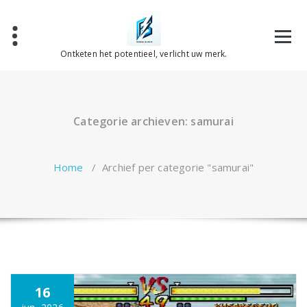
Spring
naar
de
inhoud
Ontketen het potentieel, verlicht uw merk.
Categorie archieven: samurai
Home
/
Archief per categorie "samurai"
16