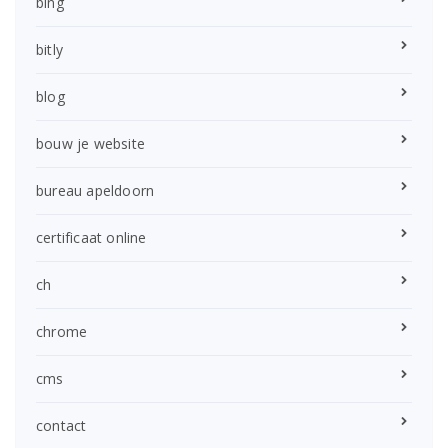
bing
bitly
blog
bouw je website
bureau apeldoorn
certificaat online
ch
chrome
cms
contact