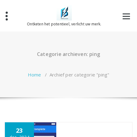
Spring
naar
de
inhoud
Ontketen het potentieel, verlicht uw merk.
Categorie archieven: ping
Home
/
Archief per categorie "ping"
23