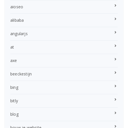
aioseo
alibaba
angularjs
at
axe
beeckestijn
bing
bitly
blog
bouw je website