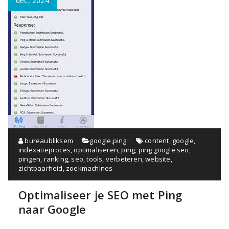
dec, 2024
bureaubliksem
google
,
ping
content
,
google
,
indexatieproces
,
optimaliseren
,
ping
,
ping google seo
,
pingen
,
ranking
,
seo
,
tools
,
verbeteren
,
website
,
zichtbaarheid
,
zoekmachines
Optimaliseer je SEO met Ping
naar Google