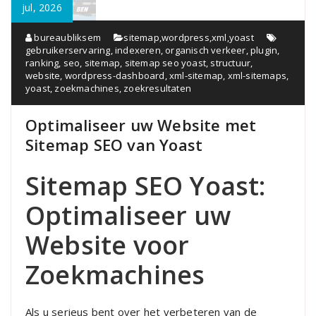
jul, 2026
bureaubliksem
sitemap
,
wordpress
,
xml
,
yoast
gebruikerservaring
,
indexeren
,
organisch verkeer
,
plugin
,
ranking
,
seo
,
sitemap
,
sitemap seo yoast
,
structuur
,
website
,
wordpress-dashboard
,
xml-sitemap
,
xml-sitemaps
,
yoast
,
zoekmachines
,
zoekresultaten
Optimaliseer uw Website met
Sitemap SEO van Yoast
Sitemap SEO Yoast:
Optimaliseer uw
Website voor
Zoekmachines
Als u serieus bent over het verbeteren van de