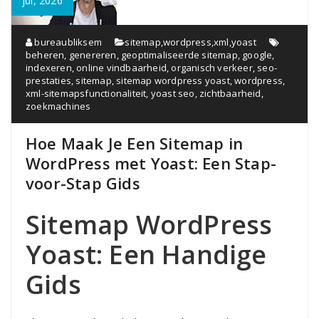
jul, 2026
bureaubliksem
sitemap
,
wordpress
,
xml
,
yoast
beheren
,
genereren
,
geoptimaliseerde sitemap
,
google
,
indexeren
,
online vindbaarheid
,
organisch verkeer
,
seo-
prestaties
,
sitemap
,
sitemap wordpress yoast
,
wordpress
,
xml-sitemapsfunctionaliteit
,
yoast seo
,
zichtbaarheid
,
zoekmachines
Hoe Maak Je Een Sitemap in
WordPress met Yoast: Een Stap-
voor-Stap Gids
Sitemap WordPress
Yoast: Een Handige
Gids