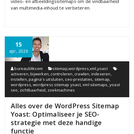
video- en afbeeldingssitemaps om de vindbaarheid
van multimedia-inhoud te verbeteren.
15
apr, 2026
bureaubliksem
sitemap
,
wordpress
,
xml
,
yoast
activeren
,
bijwerken
,
controleren
,
crawlen
,
indexeren
,
instellen
,
pagina's uitsluiten
,
seo-prestaties
,
sitemap
,
wordpress
,
wordpress sitemap yoast
,
xml-sitemaps
,
yoast
seo
,
zichtbaarheid
,
zoekmachines
Alles over de WordPress Sitemap
Yoast: Optimaliseer je SEO-
strategie met deze handige
functie