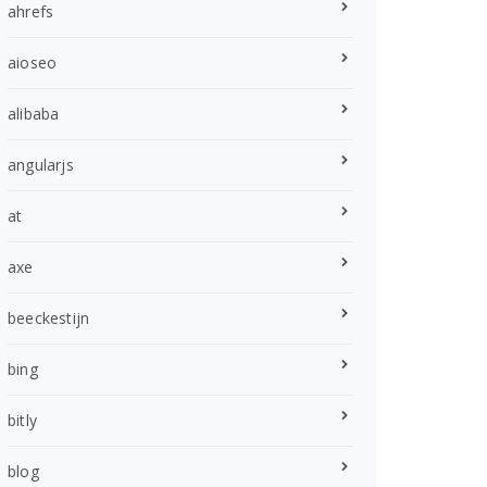
ahrefs
aioseo
alibaba
angularjs
at
axe
beeckestijn
bing
bitly
blog