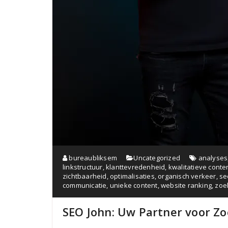
bureaubliksem
Uncategorized
analyses
linkstructuur
,
klanttevredenheid
,
kwalitatieve conte
zichtbaarheid
,
optimalisaties
,
organisch verkeer
,
se
communicatie
,
unieke content
,
website ranking
,
zoe
SEO John: Uw Partner voor Z