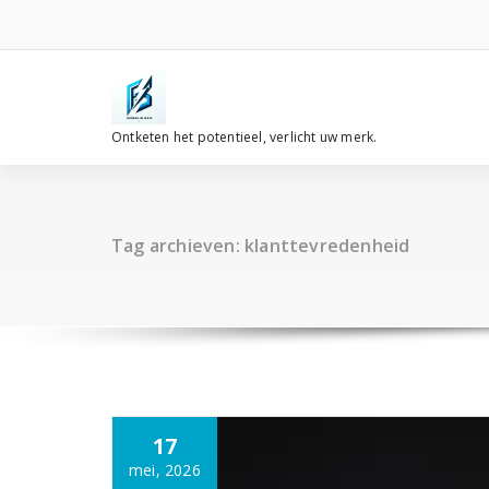
Spring
naar
de
inhoud
Ontketen het potentieel, verlicht uw merk.
Tag archieven: klanttevredenheid
17
mei, 2026