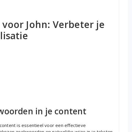
 voor John: Verbeter je
isatie
woorden in je content
content is essentieel voor een effectieve
ekozen zoekwoorden op natuurlijke wijze in je teksten