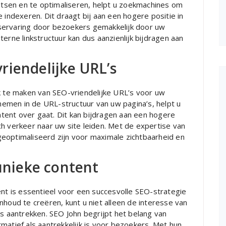
aatsen en te optimaliseren, helpt u zoekmachines om
 indexeren. Dit draagt bij aan een hogere positie in
servaring door bezoekers gemakkelijk door uw
erne linkstructuur kan dus aanzienlijk bijdragen aan
riendelijke URL’s
ik te maken van SEO-vriendelijke URL’s voor uw
emen in de URL-structuur van uw pagina’s, helpt u
tent over gaat. Dit kan bijdragen aan een hogere
h verkeer naar uw site leiden. Met de expertise van
eoptimaliseerd zijn voor maximale zichtbaarheid en
 unieke content
ent is essentieel voor een succesvolle SEO-strategie
nhoud te creëren, kunt u niet alleen de interesse van
aantrekken. SEO John begrijpt het belang van
matief als aantrekkelijk is voor bezoekers. Met hun