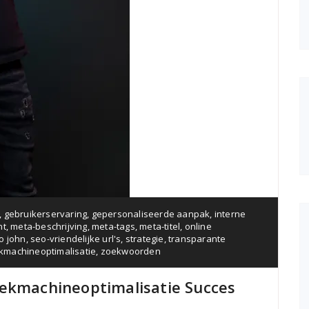
,
gebruikerservaring
,
gepersonaliseerde aanpak
,
interne
nt
,
meta-beschrijving
,
meta-tags
,
meta-titel
,
online
o john
,
seo-vriendelijke url's
,
strategie
,
transparante
kmachineoptimalisatie
,
zoekwoorden
oekmachineoptimalisatie Succes