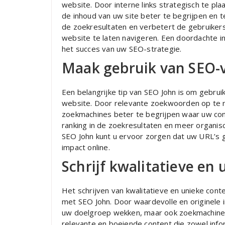
website. Door interne links strategisch te pl
de inhoud van uw site beter te begrijpen en te
de zoekresultaten en verbetert de gebruiker
website te laten navigeren. Een doordachte int
het succes van uw SEO-strategie.
Maak gebruik van SEO-v
Een belangrijke tip van SEO John is om gebru
website. Door relevante zoekwoorden op te n
zoekmachines beter te begrijpen waar uw con
ranking in de zoekresultaten en meer organisc
SEO John kunt u ervoor zorgen dat uw URL’s g
impact online.
Schrijf kwalitatieve en
Het schrijven van kwalitatieve en unieke cont
met SEO John. Door waardevolle en originele i
uw doelgroep wekken, maar ook zoekmachines 
relevante en boeiende content die zowel infor