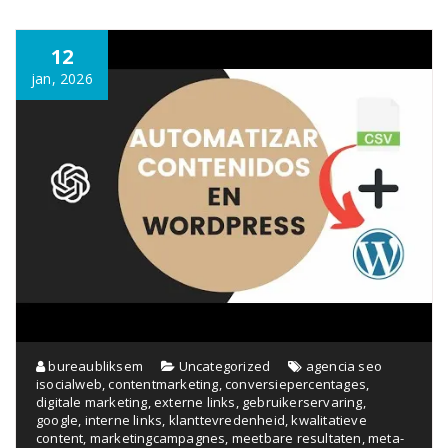
12
jan, 2026
bureaubliksem
Uncategorized
agencia seo
isocialweb
,
contentmarketing
,
conversiepercentages
,
digitale marketing
,
externe links
,
gebruikerservaring
,
google
,
interne links
,
klanttevredenheid
,
kwalitatieve
content
,
marketingcampagnes
,
meetbare resultaten
,
meta-