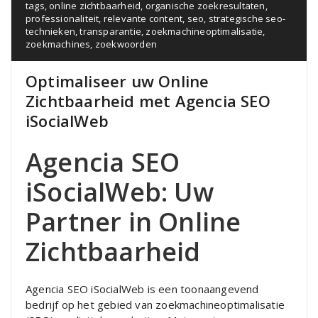
tags
,
online zichtbaarheid
,
organische zoekresultaten
,
professionaliteit
,
relevante content
,
seo
,
strategische seo-
technieken
,
transparantie
,
zoekmachineoptimalisatie
,
zoekmachines
,
zoekwoorden
Optimaliseer uw Online
Zichtbaarheid met Agencia SEO
iSocialWeb
Agencia SEO
iSocialWeb: Uw
Partner in Online
Zichtbaarheid
Agencia SEO iSocialWeb is een toonaangevend
bedrijf op het gebied van zoekmachineoptimalisatie