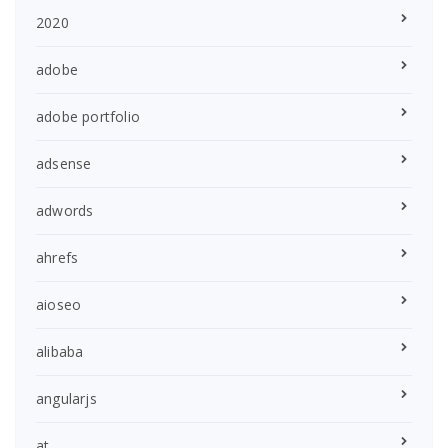
2020
adobe
adobe portfolio
adsense
adwords
ahrefs
aioseo
alibaba
angularjs
at