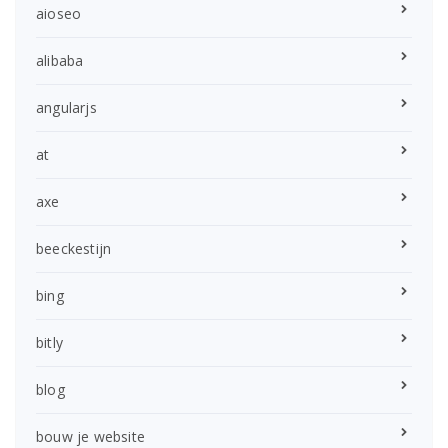
aioseo
alibaba
angularjs
at
axe
beeckestijn
bing
bitly
blog
bouw je website