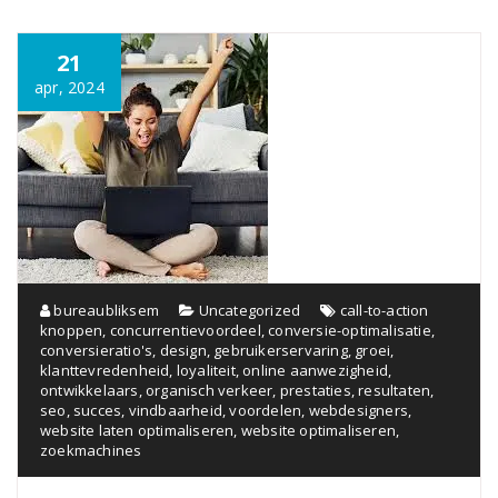
21
apr, 2024
bureaubliksem
Uncategorized
call-to-action
knoppen
,
concurrentievoordeel
,
conversie-optimalisatie
,
conversieratio's
,
design
,
gebruikerservaring
,
groei
,
klanttevredenheid
,
loyaliteit
,
online aanwezigheid
,
ontwikkelaars
,
organisch verkeer
,
prestaties
,
resultaten
,
seo
,
succes
,
vindbaarheid
,
voordelen
,
webdesigners
,
website laten optimaliseren
,
website optimaliseren
,
zoekmachines