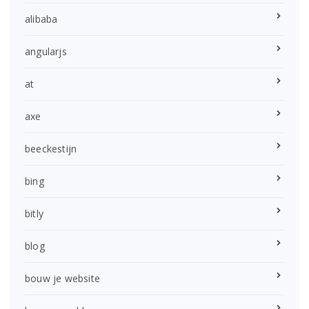
alibaba
angularjs
at
axe
beeckestijn
bing
bitly
blog
bouw je website