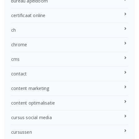
bureau apeldoorn
certificaat online
ch
chrome
cms
contact
content marketing
content optimalisatie
cursus social media
cursussen