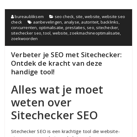
bureaubliksem
seo check
,
site
,
website
,
website seo
check
aanbevelingen
,
analyse
,
autoriteit
,
backlinks
,
concurrenten
,
optimalisatie
,
prestaties
,
seo
,
sitechecker
,
sitechecker seo
,
tool
,
website
,
zoekmachineoptimalisatie
,
zoekwoorden
Verbeter je SEO met Sitechecker:
Ontdek de kracht van deze
handige tool!
Alles wat je moet
weten over
Sitechecker SEO
Sitechecker SEO is een krachtige tool die website-