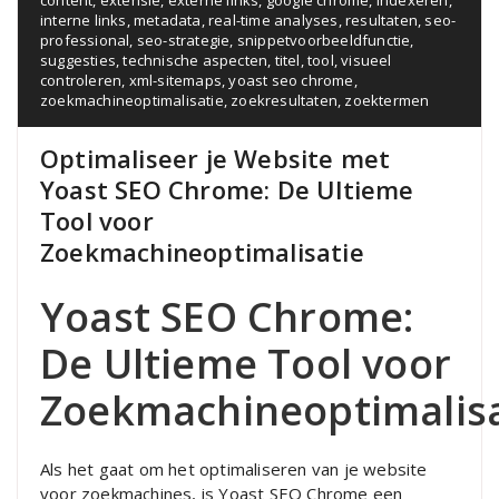
interne links
,
metadata
,
real-time analyses
,
resultaten
,
seo-
professional
,
seo-strategie
,
snippetvoorbeeldfunctie
,
suggesties
,
technische aspecten
,
titel
,
tool
,
visueel
controleren
,
xml-sitemaps
,
yoast seo chrome
,
zoekmachineoptimalisatie
,
zoekresultaten
,
zoektermen
Optimaliseer je Website met
Yoast SEO Chrome: De Ultieme
Tool voor
Zoekmachineoptimalisatie
Yoast SEO Chrome:
De Ultieme Tool voor
Zoekmachineoptimalisa
Als het gaat om het optimaliseren van je website
voor zoekmachines, is Yoast SEO Chrome een