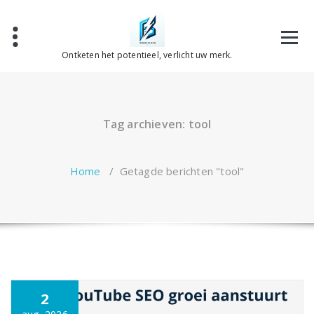
Spring
naar
de
inhoud
Ontketen het potentieel, verlicht uw merk.
Tag archieven: tool
Home
/
Getagde berichten "tool"
2