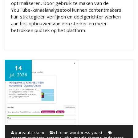
optimaliseren. Door gebruik te maken van de
YouTube-kanaalanalysetool kunnen contentmakers
hun strategieën verfijnen en doelgerichter werken
aan het opbouwen van een sterker en meer
betrokken publiek op het platform.
14
jul, 2026
bureaubliksem
chrome
,
wordpress
,
yoast
content
,
extensie
,
externe links
,
google chrome
,
indexeren
,