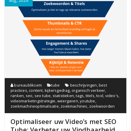
aug, 2026
bureaubliksem
tube
beschrijvingen
,
best
practices
,
content
,
kijkersgedrag
,
organisch verkeer
,
ranken
,
seo
,
seo tube
,
statistieken
,
tags
,
titels
,
tool
,
video's
,
videomarketingstrategie
,
weergaven
,
youtube
,
zoekmachineoptimalisatie
,
zoekmachines
,
zoekwoorden
Optimaliseer uw Video’s met SEO
Tube: Verbeter uw Vindbaarheid