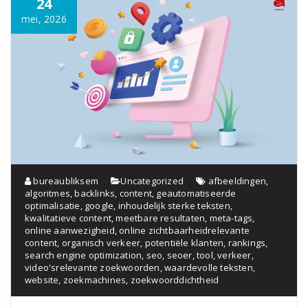
24
mei, 2026
bureaubliksem
Uncategorized
afbeeldingen
,
algoritmes
,
backlinks
,
content
,
geautomatiseerde
optimalisatie
,
google
,
inhoudelijk sterke teksten
,
kwalitatieve content
,
meetbare resultaten
,
meta-tags
,
online aanwezigheid
,
online zichtbaarheidrelevante
content
,
organisch verkeer
,
potentiële klanten
,
rankings
,
search engine optimization
,
seo
,
seoer
,
tool
,
verkeer
,
video'srelevante zoekwoorden
,
waardevolle teksten
,
website
,
zoekmachines
,
zoekwoorddichtheid