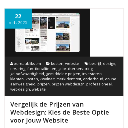
22
mrt, 2025
bureaubliksem
kosten
,
website
bedrijf
,
design
,
ervaring
,
functionaliteiten
,
gebruikerservaring
,
geloofwaardigheid
,
gemiddelde prijzen
,
investeren
,
klanten
,
kosten
,
kwaliteit
,
merkidentiteit
,
onderhoud
,
online
aanwezigheid
,
prijzen
,
prijzen webdesign
,
professioneel
,
webdesign
,
website
Vergelijk de Prijzen van
Webdesign: Kies de Beste Optie
voor Jouw Website