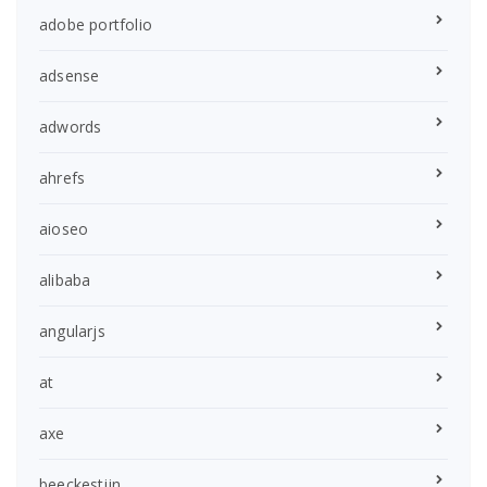
adobe portfolio
adsense
adwords
ahrefs
aioseo
alibaba
angularjs
at
axe
beeckestijn