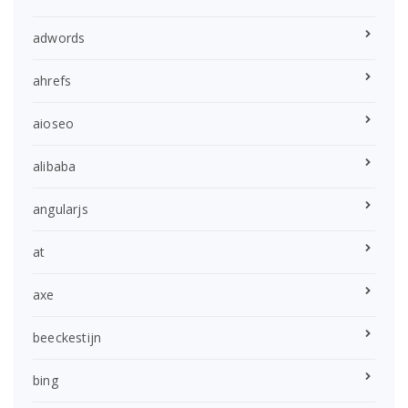
adwords
ahrefs
aioseo
alibaba
angularjs
at
axe
beeckestijn
bing