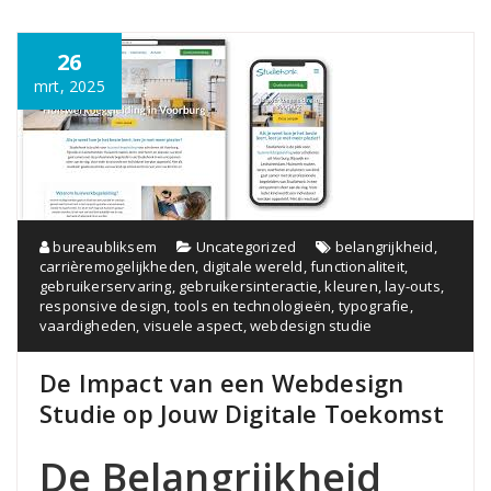
26
mrt, 2025
bureaubliksem
Uncategorized
belangrijkheid
,
carrièremogelijkheden
,
digitale wereld
,
functionaliteit
,
gebruikerservaring
,
gebruikersinteractie
,
kleuren
,
lay-outs
,
responsive design
,
tools en technologieën
,
typografie
,
vaardigheden
,
visuele aspect
,
webdesign studie
De Impact van een Webdesign
Studie op Jouw Digitale Toekomst
De Belangrijkheid