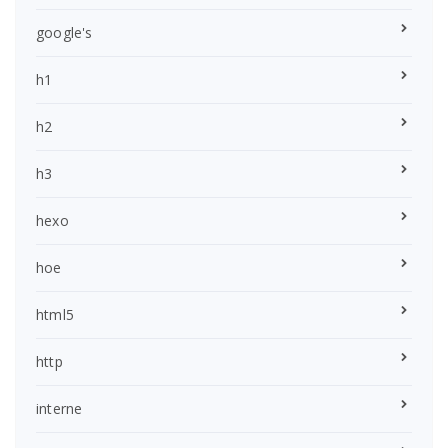
google's
h1
h2
h3
hexo
hoe
html5
http
interne