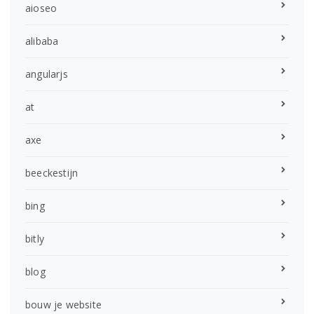
aioseo
alibaba
angularjs
at
axe
beeckestijn
bing
bitly
blog
bouw je website