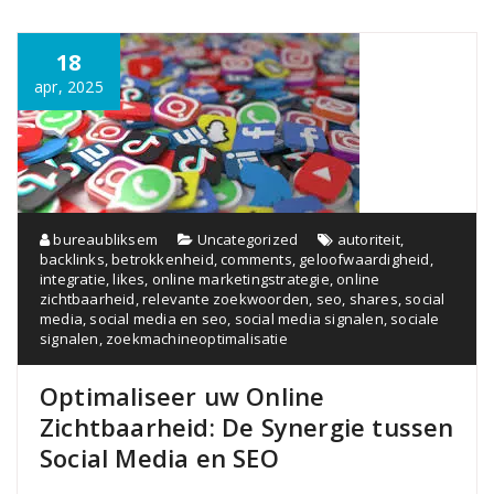
18
apr, 2025
bureaubliksem
Uncategorized
autoriteit
,
backlinks
,
betrokkenheid
,
comments
,
geloofwaardigheid
,
integratie
,
likes
,
online marketingstrategie
,
online
zichtbaarheid
,
relevante zoekwoorden
,
seo
,
shares
,
social
media
,
social media en seo
,
social media signalen
,
sociale
signalen
,
zoekmachineoptimalisatie
Optimaliseer uw Online
Zichtbaarheid: De Synergie tussen
Social Media en SEO