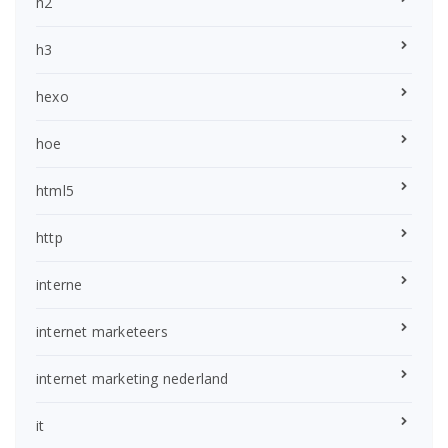
h2
h3
hexo
hoe
html5
http
interne
internet marketeers
internet marketing nederland
it