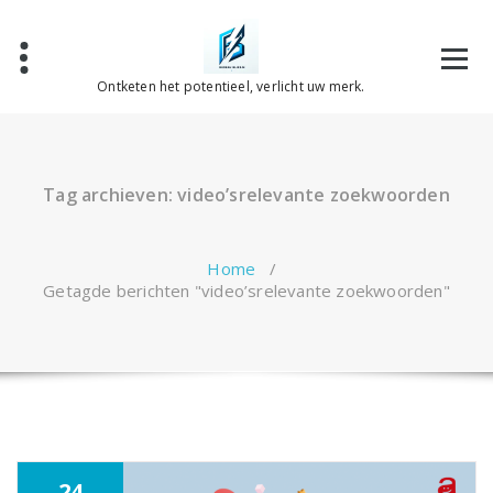
Spring
naar
de
inhoud
Ontketen het potentieel, verlicht uw merk.
Tag archieven: video’srelevante zoekwoorden
Home
/
Getagde berichten "video’srelevante zoekwoorden"
24