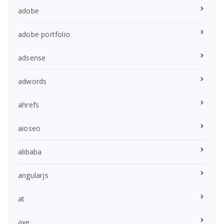
adobe
adobe portfolio
adsense
adwords
ahrefs
aioseo
alibaba
angularjs
at
axe