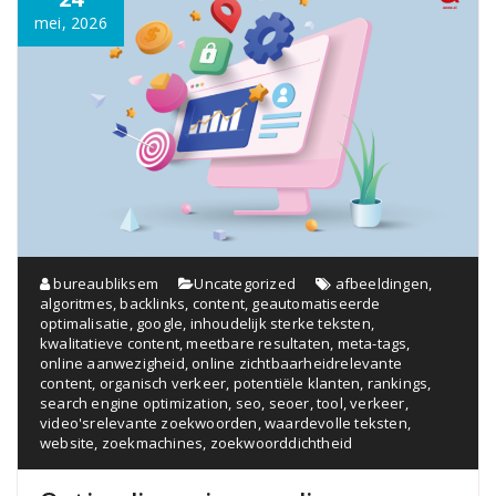
mei, 2026
bureaubliksem
Uncategorized
afbeeldingen
,
algoritmes
,
backlinks
,
content
,
geautomatiseerde
optimalisatie
,
google
,
inhoudelijk sterke teksten
,
kwalitatieve content
,
meetbare resultaten
,
meta-tags
,
online aanwezigheid
,
online zichtbaarheidrelevante
content
,
organisch verkeer
,
potentiële klanten
,
rankings
,
search engine optimization
,
seo
,
seoer
,
tool
,
verkeer
,
video'srelevante zoekwoorden
,
waardevolle teksten
,
website
,
zoekmachines
,
zoekwoorddichtheid