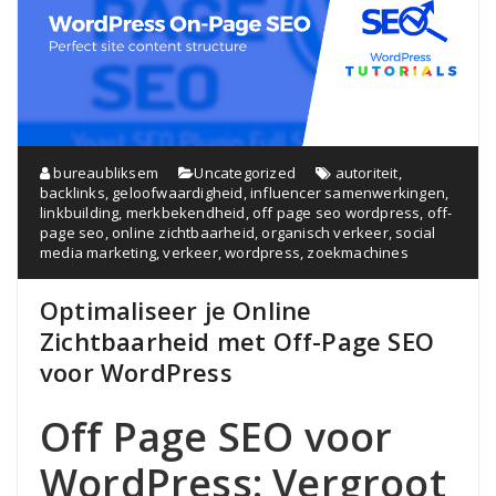
bureaubliksem
Uncategorized
autoriteit
,
backlinks
,
geloofwaardigheid
,
influencer samenwerkingen
,
linkbuilding
,
merkbekendheid
,
off page seo wordpress
,
off-
page seo
,
online zichtbaarheid
,
organisch verkeer
,
social
media marketing
,
verkeer
,
wordpress
,
zoekmachines
Optimaliseer je Online
Zichtbaarheid met Off-Page SEO
voor WordPress
Off Page SEO voor
WordPress: Vergroot