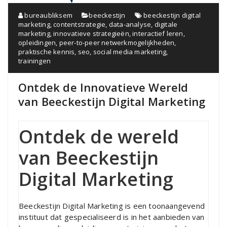
bureaubliksem
beeckestijn
beeckestijn digital
marketing
,
contentstrategie
,
data-analyse
,
digitale
marketing
,
innovatieve strategieën
,
interactief leren
,
opleidingen
,
peer-to-peer netwerkmogelijkheden
,
praktische kennis
,
seo
,
social media marketing
,
trainingen
Ontdek de Innovatieve Wereld
van Beeckestijn Digital Marketing
Ontdek de wereld
van Beeckestijn
Digital Marketing
Beeckestijn Digital Marketing is een toonaangevend
instituut dat gespecialiseerd is in het aanbieden van