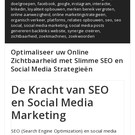
doelgroepen
,
facebook
,
google
,
instagram
,
interactie
,
linkedin
,
loyaliteit opbouwen
,
merken bereik vergroten
,
online aanwezigheid
,
online marketingstrategieën
,
organisch verkeer
,
platforms
,
relaties opbouwen
,
seo
,
seo
social
,
social media marketing
,
social media posts
genereren backlinks website
,
synergie creëren
,
zichtbaarheid
,
zoekmachines
,
zoekwoorden
Optimaliseer uw Online
Zichtbaarheid met Slimme SEO en
Social Media Strategieën
De Kracht van SEO
en Social Media
Marketing
SEO (Search Engine Optimization) en social media