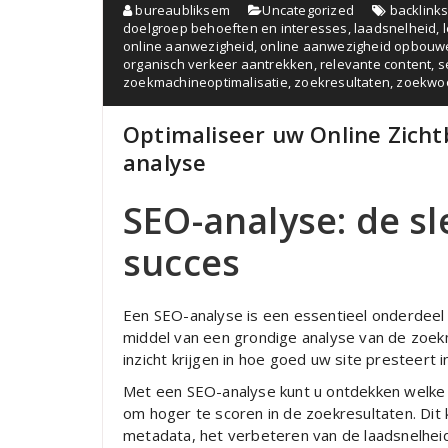
bureaubliksem
Uncategorized
backlink
doelgroep behoeften en interesses
,
laadsnelheid
,
online aanwezigheid
,
online aanwezigheid opbouw
organisch verkeer aantrekken
,
relevante content
,
s
zoekmachineoptimalisatie
,
zoekresultaten
,
zoekwo
Optimaliseer uw Online Zich
analyse
SEO-analyse: de sl
succes
Een SEO-analyse is een essentieel onderdeel 
middel van een grondige analyse van de zoekm
inzicht krijgen in hoe goed uw site presteert
Met een SEO-analyse kunt u ontdekken welke
om hoger te scoren in de zoekresultaten. Dit
metadata, het verbeteren van de laadsnelheid