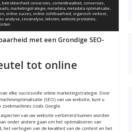
s
,
betrokkenheid conversies
,
contentkwaliteit
,
conversies
,
leads
,
marketingstrategie
,
metadata
,
metadata optimalisatie
,
en
,
online succes
,
online zichtbaarheid
,
organisch verkeer
,
eo analyse
,
seoanalyse
,
teksten
,
website prestaties
,
orden
tbaarheid met een Grondige SEO-
eutel tot online
van elke succesvolle online marketingstrategie. Door
achineoptimalisatie (SEO) van uw website, kunt u
 in zoekmachines zoals Google.
 aspecten van uw website verbeterd kunnen worden
 kan onder andere gaan om het optimaliseren van
, het verhogen van de kwaliteit van de content en het