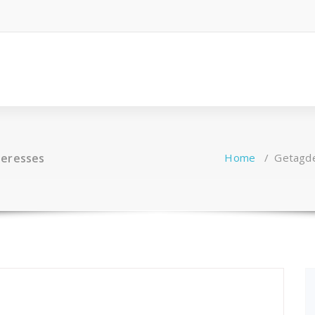
teresses
Home
/
Getagde