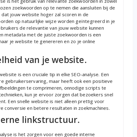
yse is het gebruik van relevante zoekwoorden in zowel
kozen zoekwoorden op te nemen die aansluiten bij de
s dat jouw website hoger zal scoren in de
rden op natuurlijke wijze worden geïntegreerd in je
bruikers de relevantie van jouw website kunnen
 en metadata met de juiste zoekwoorden is een
aar je website te genereren en zo je online
lheid van je website.
ebsite is een cruciale tip in elke SEO-analyse. Een
tere gebruikerservaring, maar heeft ook een positieve
afbeeldingen te comprimeren, onnodige scripts te
technieken, kun je ervoor zorgen dat bezoekers snel
. Een snelle website is niet alleen prettig voor
re conversie en betere resultaten in zoekmachines.
erne linkstructuur.
nalyse is het zorgen voor een goede interne