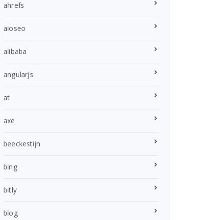
ahrefs
aioseo
alibaba
angularjs
at
axe
beeckestijn
bing
bitly
blog