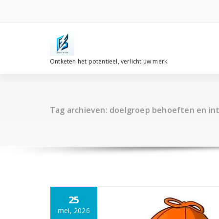
Spring
naar
de
inhoud
Ontketen het potentieel, verlicht uw merk.
Tag archieven: doelgroep behoeften en in
25
mei, 2026