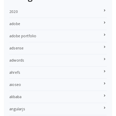
2020
adobe
adobe portfolio
adsense
adwords
ahrefs
aioseo
alibaba
angularjs