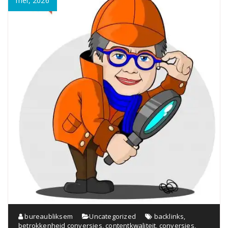
mei, 2026
bureaubliksem
Uncategorized
backlinks
,
betrokkenheid conversies
,
contentkwaliteit
,
conversies
,