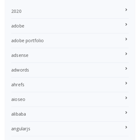
2020
adobe
adobe portfolio
adsense
adwords
ahrefs
aioseo
alibaba
angularjs