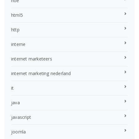
hoe
html5
http
interne
internet marketeers
internet marketing nederland
it
java
javascript
joomla