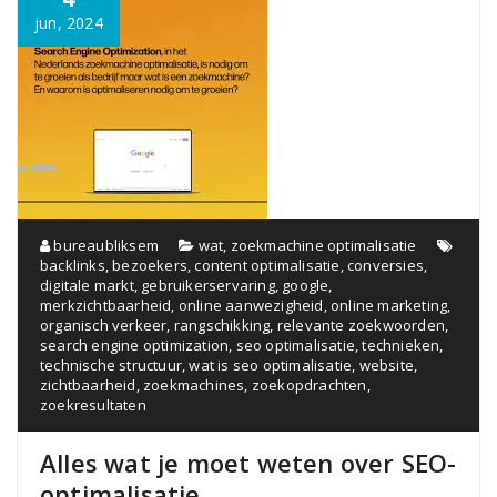
jun, 2024
bureaubliksem
wat
,
zoekmachine optimalisatie
backlinks
,
bezoekers
,
content optimalisatie
,
conversies
,
digitale markt
,
gebruikerservaring
,
google
,
merkzichtbaarheid
,
online aanwezigheid
,
online marketing
,
organisch verkeer
,
rangschikking
,
relevante zoekwoorden
,
search engine optimization
,
seo optimalisatie
,
technieken
,
technische structuur
,
wat is seo optimalisatie
,
website
,
zichtbaarheid
,
zoekmachines
,
zoekopdrachten
,
zoekresultaten
Alles wat je moet weten over SEO-
optimalisatie