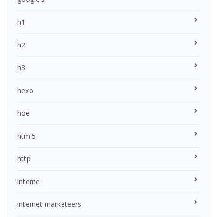
h1
h2
h3
hexo
hoe
html5
http
interne
internet marketeers