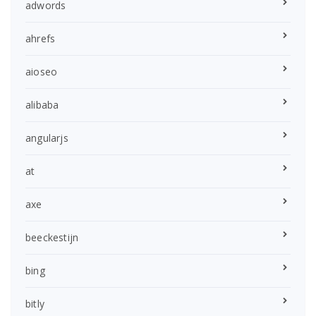
adwords
ahrefs
aioseo
alibaba
angularjs
at
axe
beeckestijn
bing
bitly