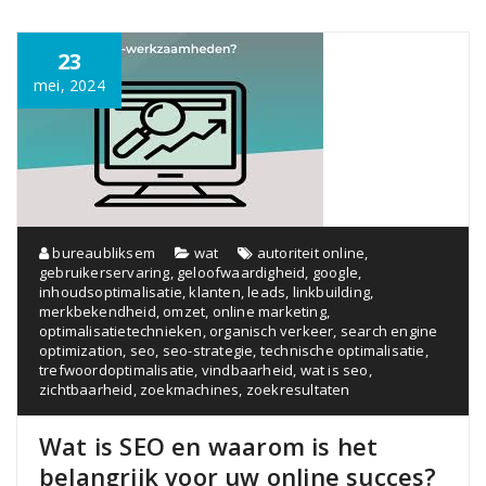
23
mei, 2024
bureaubliksem
wat
autoriteit online
,
gebruikerservaring
,
geloofwaardigheid
,
google
,
inhoudsoptimalisatie
,
klanten
,
leads
,
linkbuilding
,
merkbekendheid
,
omzet
,
online marketing
,
optimalisatietechnieken
,
organisch verkeer
,
search engine
optimization
,
seo
,
seo-strategie
,
technische optimalisatie
,
trefwoordoptimalisatie
,
vindbaarheid
,
wat is seo
,
zichtbaarheid
,
zoekmachines
,
zoekresultaten
Wat is SEO en waarom is het
belangrijk voor uw online succes?