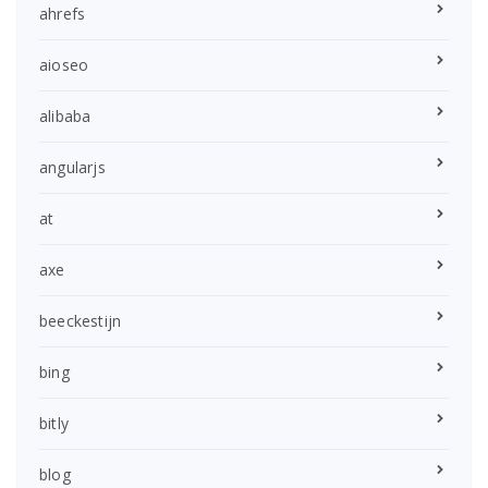
ahrefs
aioseo
alibaba
angularjs
at
axe
beeckestijn
bing
bitly
blog