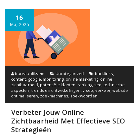
16
feb, 2025
bureaubliksem
Uncategorized
backlinks
,
content
,
google
,
monitoring
,
online marketing
,
online
zichtbaarheid
,
potentiële klanten
,
ranking
,
seo
,
technische
aspecten
,
trends en ontwikkelingen
,
v seo
,
verkeer
,
website
optimaliseren
,
zoekmachines
,
zoekwoorden
Verbeter Jouw Online
Zichtbaarheid Met Effectieve SEO
Strategieën