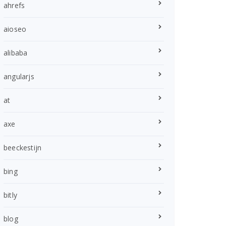
ahrefs
aioseo
alibaba
angularjs
at
axe
beeckestijn
bing
bitly
blog