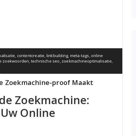
alisatie
,
contentcreatie
,
linkbuilding
,
meta-tags
,
online
te zoekwoorden
,
technische seo
,
zoekmachineoptimalisatie
,
ie Zoekmachine-proof Maakt
 de Zoekmachine:
t Uw Online