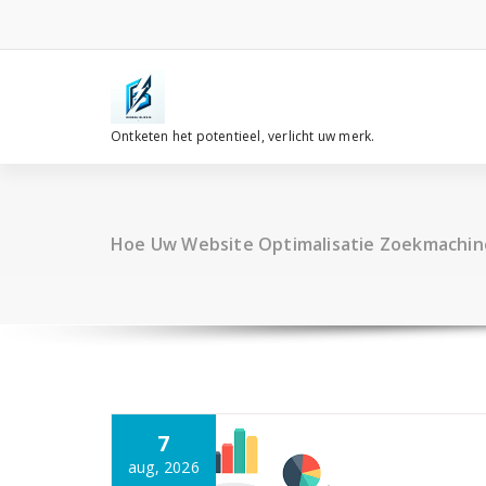
Spring
naar
de
inhoud
Ontketen het potentieel, verlicht uw merk.
Hoe Uw Website Optimalisatie Zoekmachin
7
aug, 2026