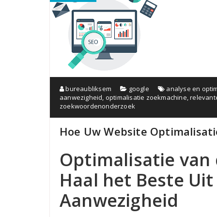
bureaubliksem
google
analyse en optim
aanwezigheid
,
optimalisatie zoekmachine
,
relevan
zoekwoordenonderzoek
Hoe Uw Website Optimalisat
Optimalisatie van
Haal het Beste Ui
Aanwezigheid