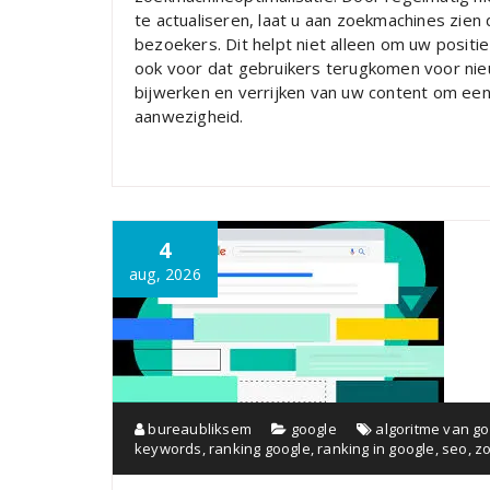
te actualiseren, laat u aan zoekmachines zien
bezoekers. Dit helpt niet alleen om uw positi
ook voor dat gebruikers terugkomen voor nieuw
bijwerken en verrijken van uw content om een
aanwezigheid.
4
aug, 2026
bureaubliksem
google
algoritme van g
keywords
,
ranking google
,
ranking in google
,
seo
,
zo