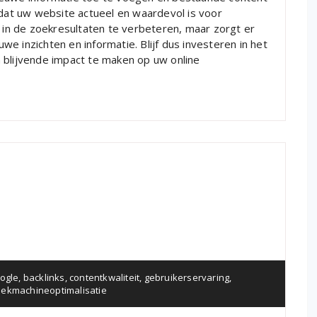
 dat uw website actueel en waardevol is voor
e in de zoekresultaten te verbeteren, maar zorgt er
e inzichten en informatie. Blijf dus investeren in het
 blijvende impact te maken op uw online
oogle
,
backlinks
,
contentkwaliteit
,
gebruikerservaring
,
ekmachineoptimalisatie