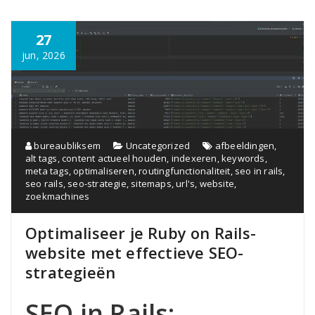
27
jun, 2026
bureaubliksem
Uncategorized
afbeeldingen
,
alt tags
,
content actueel houden
,
indexeren
,
keywords
,
meta tags
,
optimaliseren
,
routingfunctionaliteit
,
seo in rails
,
seo rails
,
seo-strategie
,
sitemaps
,
url's
,
website
,
zoekmachines
Optimaliseer je Ruby on Rails-
website met effectieve SEO-
strategieën
SEO in Rails: