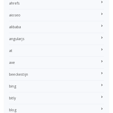
ahrefs
aioseo
alibaba
angularjs
at
axe
beeckestijn
bing
bitly
blog