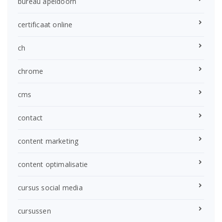
bureau apeldoorn
certificaat online
ch
chrome
cms
contact
content marketing
content optimalisatie
cursus social media
cursussen