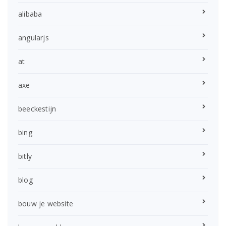
alibaba
angularjs
at
axe
beeckestijn
bing
bitly
blog
bouw je website