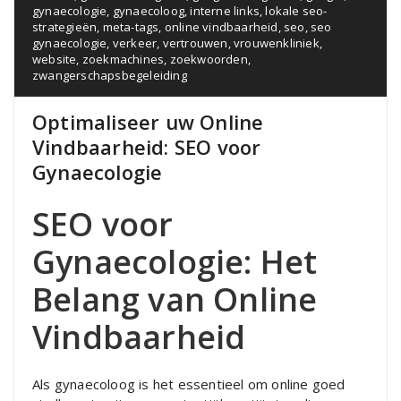
gynaecologie
,
gynaecoloog
,
interne links
,
lokale seo-
strategieën
,
meta-tags
,
online vindbaarheid
,
seo
,
seo
gynaecologie
,
verkeer
,
vertrouwen
,
vrouwenkliniek
,
website
,
zoekmachines
,
zoekwoorden
,
zwangerschapsbegeleiding
Optimaliseer uw Online
Vindbaarheid: SEO voor
Gynaecologie
SEO voor
Gynaecologie: Het
Belang van Online
Vindbaarheid
Als gynaecoloog is het essentieel om online goed