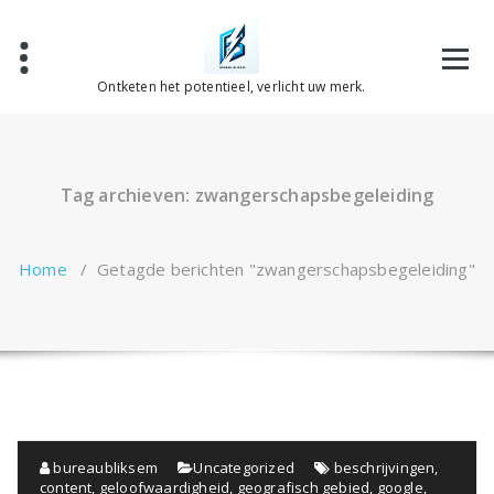
Spring
naar
de
inhoud
Ontketen het potentieel, verlicht uw merk.
Tag archieven: zwangerschapsbegeleiding
Home
/
Getagde berichten "zwangerschapsbegeleiding"
bureaubliksem
Uncategorized
beschrijvingen
,
content
,
geloofwaardigheid
,
geografisch gebied
,
google
,