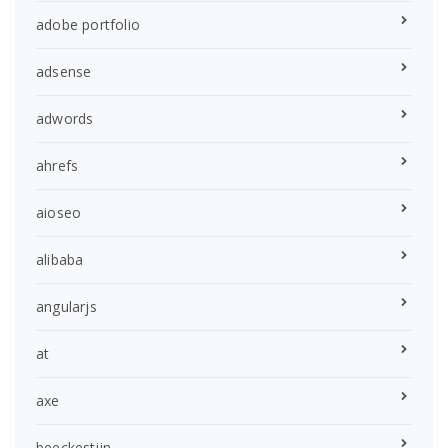
adobe portfolio
adsense
adwords
ahrefs
aioseo
alibaba
angularjs
at
axe
beeckestijn