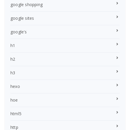
google shopping
google sites
google's
h1
h2
h3
hexo
hoe
html5
http