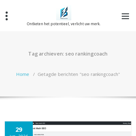
Spring
naar
de
inhoud
Ontketen het potentieel, verlicht uw merk.
Tag archieven: seo rankingcoach
Home
/
Getagde berichten "seo rankingcoach"
29