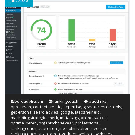
jun, 2026
bureaubliksem
rankingcoach
backlinks
opbouwen
,
content creatie
,
expertise
,
geavanceerde tools
,
gepersonaliseerd advies
,
google
,
laadsnelheid
,
marketingstrategie
,
merk
,
meta-tags
,
online succes
,
optimaliseren
,
organisch verkeer
,
professional
,
rankingcoach
,
search engine optimization
,
seo
,
seo
rankingcoach
,
strategieën
,
verkeer
,
website
,
websites
,