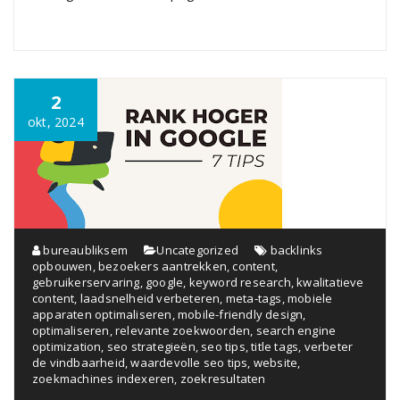
2
okt, 2024
bureaubliksem
Uncategorized
backlinks
opbouwen
,
bezoekers aantrekken
,
content
,
gebruikerservaring
,
google
,
keyword research
,
kwalitatieve
content
,
laadsnelheid verbeteren
,
meta-tags
,
mobiele
apparaten optimaliseren
,
mobile-friendly design
,
optimaliseren
,
relevante zoekwoorden
,
search engine
optimization
,
seo strategieën
,
seo tips
,
title tags
,
verbeter
de vindbaarheid
,
waardevolle seo tips
,
website
,
zoekmachines indexeren
,
zoekresultaten