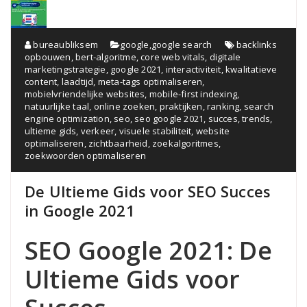
bureaubliksem
google
,
google search
backlinks
opbouwen
,
bert-algoritme
,
core web vitals
,
digitale
marketingstrategie
,
google 2021
,
interactiviteit
,
kwalitatieve
content
,
laadtijd
,
meta-tags optimaliseren
,
mobielvriendelijke websites
,
mobile-first indexing
,
natuurlijke taal
,
online zoeken
,
praktijken
,
ranking
,
search
engine optimization
,
seo
,
seo google 2021
,
succes
,
trends
,
ultieme gids
,
verkeer
,
visuele stabiliteit
,
website
optimaliseren
,
zichtbaarheid
,
zoekalgoritmes
,
zoekwoorden optimaliseren
De Ultieme Gids voor SEO Succes
in Google 2021
SEO Google 2021: De
Ultieme Gids voor