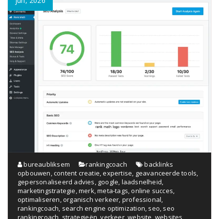
jun, 2026
bureaubliksem
rankingcoach
backlinks
opbouwen
,
content creatie
,
expertise
,
geavanceerde tools
,
gepersonaliseerd advies
,
google
,
laadsnelheid
,
marketingstrategie
,
merk
,
meta-tags
,
online succes
,
optimaliseren
,
organisch verkeer
,
professional
,
rankingcoach
,
search engine optimization
,
seo
,
seo
rankingcoach
,
strategieën
,
verkeer
,
website
,
websites
,