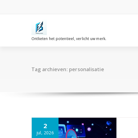
Spring
naar
de
inhoud
Ontketen het potentieel, verlicht uw merk.
Tag archieven: personalisatie
2
jul, 2026