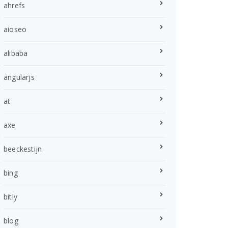
ahrefs
aioseo
alibaba
angularjs
at
axe
beeckestijn
bing
bitly
blog