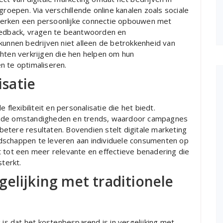
groepen. Via verschillende online kanalen zoals sociale
merken een persoonlijke connectie opbouwen met
feedback, vragen te beantwoorden en
kunnen bedrijven niet alleen de betrokkenheid van
chten verkrijgen die hen helpen om hun
n te optimaliseren.
isatie
 flexibiliteit en personalisatie die het biedt.
ende omstandigheden en trends, waardoor campagnes
etere resultaten. Bovendien stelt digitale marketing
dschappen te leveren aan individuele consumenten op
t tot een meer relevante en effectieve benadering die
sterkt.
elijking met traditionele
 is dat het kostenbesparend is in vergelijking met