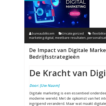
bureaubliksem
Uncategorized
flexibilite
marketing digital
,
meetbare resultaten
,
personalisat
De Impact van Digitale Mark
Bedrijfsstrategieën
De Kracht van Dig
Door: [Uw Naam]
Digitale marketing is een essentieel onderde
moderne wereld. Met de opkomst van het inte
ingrijpend veranderd. Maar wat maakt digitale