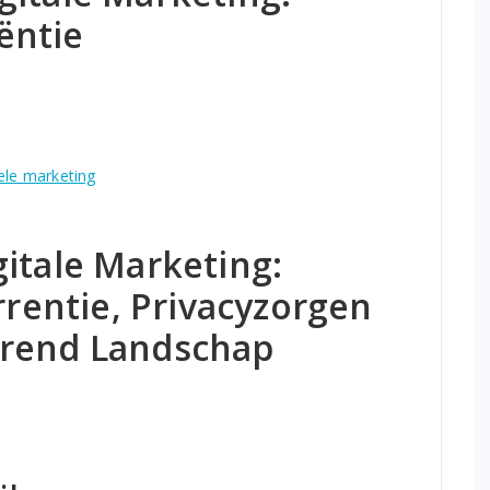
iëntie
ele marketing
itale Marketing:
entie, Privacyzorgen
erend Landschap