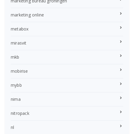
marketing bureau groningen
marketing online
metabox
mirasvit
mkb
mobirise
mybb
nima
nitropack
nl