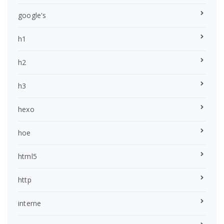
google's
h1
h2
h3
hexo
hoe
html5
http
interne