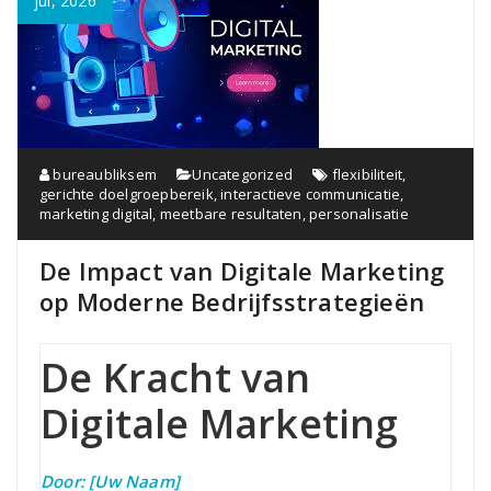
jul, 2026
bureaubliksem
Uncategorized
flexibiliteit
,
gerichte doelgroepbereik
,
interactieve communicatie
,
marketing digital
,
meetbare resultaten
,
personalisatie
De Impact van Digitale Marketing
op Moderne Bedrijfsstrategieën
De Kracht van
Digitale Marketing
Door: [Uw Naam]