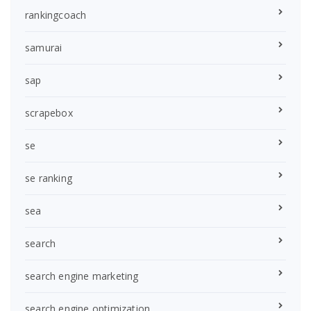
rankingcoach
samurai
sap
scrapebox
se
se ranking
sea
search
search engine marketing
search engine optimization