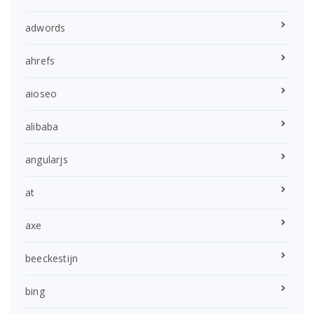
adwords
ahrefs
aioseo
alibaba
angularjs
at
axe
beeckestijn
bing