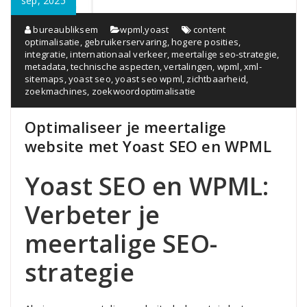
sep, 2025
bureaubliksem
wpml
,
yoast
content
optimalisatie
,
gebruikerservaring
,
hogere posities
,
integratie
,
internationaal verkeer
,
meertalige seo-strategie
,
metadata
,
technische aspecten
,
vertalingen
,
wpml
,
xml-
sitemaps
,
yoast seo
,
yoast seo wpml
,
zichtbaarheid
,
zoekmachines
,
zoekwoordoptimalisatie
Optimaliseer je meertalige
website met Yoast SEO en WPML
Yoast SEO en WPML:
Verbeter je
meertalige SEO-
strategie