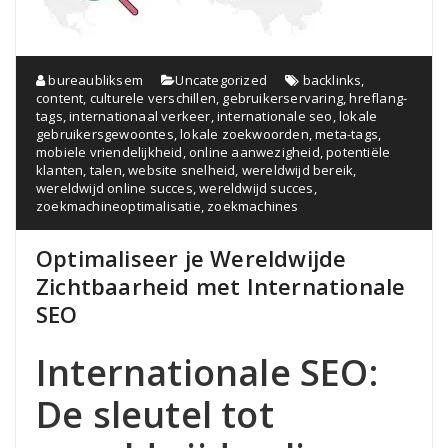
bureaubliksem
Uncategorized
backlinks
,
content
,
culturele verschillen
,
gebruikerservaring
,
hreflang-
tags
,
internationaal verkeer
,
internationale seo
,
lokale
gebruikersgewoontes
,
lokale zoekwoorden
,
meta-tags
,
mobiele vriendelijkheid
,
online aanwezigheid
,
potentiële
klanten
,
talen
,
website snelheid
,
wereldwijd bereik
,
wereldwijd online succes
,
wereldwijd succes
,
zoekmachineoptimalisatie
,
zoekmachines
Optimaliseer je Wereldwijde
Zichtbaarheid met Internationale
SEO
Internationale SEO:
De sleutel tot