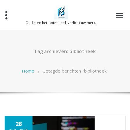
Spring
naar
de
inhoud
Ontketen het potentieel, verlicht uw merk.
Tag archieven: bibliotheek
Home
/
Getagde berichten "bibliotheek"
28