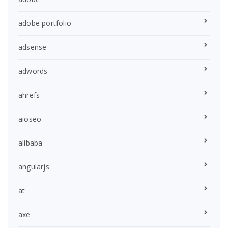
adobe portfolio
adsense
adwords
ahrefs
aioseo
alibaba
angularjs
at
axe