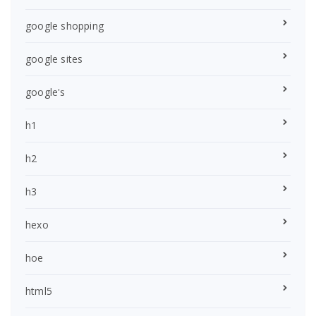
google shopping
google sites
google's
h1
h2
h3
hexo
hoe
html5