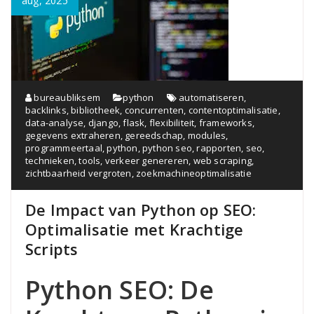
aug, 2025
bureaubliksem
python
automatiseren
,
backlinks
,
bibliotheek
,
concurrenten
,
contentoptimalisatie
,
data-analyse
,
django
,
flask
,
flexibiliteit
,
frameworks
,
gegevens extraheren
,
gereedschap
,
modules
,
programmeertaal
,
python
,
python seo
,
rapporten
,
seo
,
technieken
,
tools
,
verkeer genereren
,
web scraping
,
zichtbaarheid vergroten
,
zoekmachineoptimalisatie
De Impact van Python op SEO:
Optimalisatie met Krachtige
Scripts
Python SEO: De