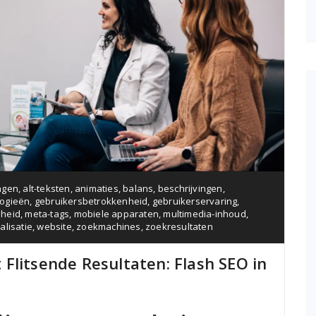
ngen
,
alt-teksten
,
animaties
,
balans
,
beschrijvingen
,
logieën
,
gebruikersbetrokkenheid
,
gebruikerservaring
,
lheid
,
meta-tags
,
mobiele apparaten
,
multimedia-inhoud
,
lisatie
,
website
,
zoekmachines
,
zoekresultaten
Flitsende Resultaten: Flash SEO in