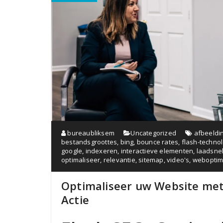
bureaubliksem
Uncategorized
afbeeldi
bestandsgroottes
,
bing
,
bounce rates
,
flash-techno
google
,
indexeren
,
interactieve elementen
,
laadsne
optimaliseer
,
relevantie
,
sitemap
,
video's
,
weboptima
Optimaliseer uw Website met 
Actie