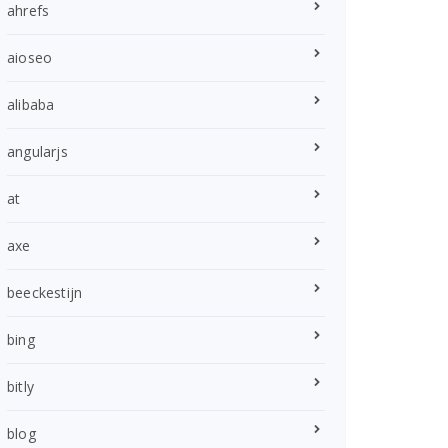
ahrefs
aioseo
alibaba
angularjs
at
axe
beeckestijn
bing
bitly
blog