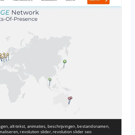
ngen
,
alt-tekst
,
animaties
,
beschrijvingen
,
bestandsnamen
,
imaliseren
,
revolution slider
,
revolution slider seo