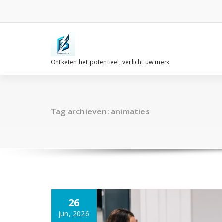
Spring
naar
de
inhoud
Ontketen het potentieel, verlicht uw merk.
Tag archieven: animaties
26
jun, 2026