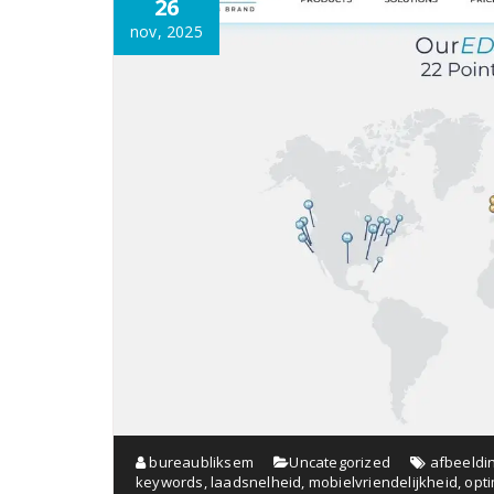
26
nov, 2025
bureaubliksem
Uncategorized
afbeeldi
keywords
,
laadsnelheid
,
mobielvriendelijkheid
,
opt