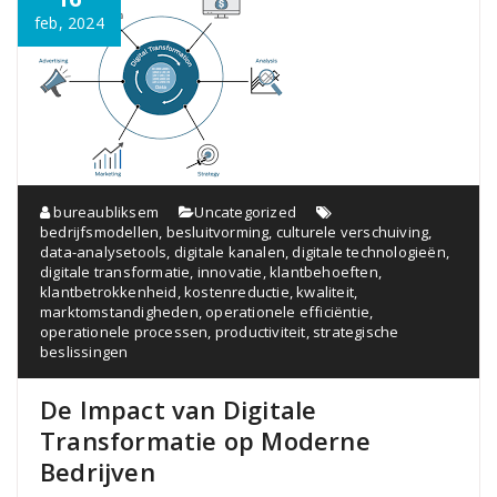
feb, 2024
bureaubliksem
Uncategorized
bedrijfsmodellen
,
besluitvorming
,
culturele verschuiving
,
data-analysetools
,
digitale kanalen
,
digitale technologieën
,
digitale transformatie
,
innovatie
,
klantbehoeften
,
klantbetrokkenheid
,
kostenreductie
,
kwaliteit
,
marktomstandigheden
,
operationele efficiëntie
,
operationele processen
,
productiviteit
,
strategische
beslissingen
De Impact van Digitale
Transformatie op Moderne
Bedrijven