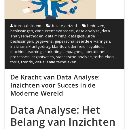
bureaubliksem
Uncategorized
bedrijven
,
beslissingen
,
concurrentievoordeel
,
data analyse
,
data
analysemethoden
,
data mining
,
datagestuurde
beslissingen
,
gegevens
,
gepersonaliseerde ervaringen
,
inzichten
,
klantgedrag
,
klanttevredenheid
,
loyaliteit
,
machine learning
,
marketingcampagnes
,
operationele
processen
,
organisaties
,
statistische analyse
,
technieken
,
tools
,
trends
,
visualisatie technieken
De Kracht van Data Analyse:
Inzichten voor Succes in de
Moderne Wereld
Data Analyse: Het
Belang van Inzichten