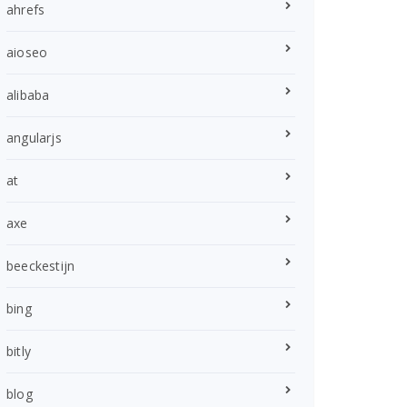
ahrefs
aioseo
alibaba
angularjs
at
axe
beeckestijn
bing
bitly
blog