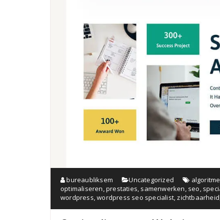
bureaubliksem
Uncategorized
algoritm
optimaliseren
,
prestaties
,
samenwerken
,
seo
,
speci
wordpress
,
wordpress seo specialist
,
zichtbaarheid