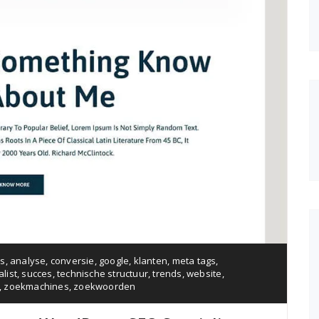
es
,
analyse
,
conversie
,
google
,
klanten
,
meta tags
,
alist
,
succes
,
technische structuur
,
trends
,
website
,
,
zoekmachines
,
zoekwoorden