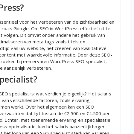
Press?
sentieel voor het verbeteren van de zichtbaarheid en
zoals Google. Om SEO in WordPress effectief uit te
unt volgen. Dit omvat onder andere het gebruik van
imaliseren van meta tags zoals titels en
adtijd van uw website, het creëren van kwalitatieve
 content met waardevolle informatie. Door deze SEO-
e zoeken bij een ervaren WordPress SEO specialist,
e aanzienlijk verbeteren.
pecialist?
 specialist is: wat verdien je eigenlijk? Het salaris
 van verschillende factoren, zoals ervaring,
or men werkt. Over het algemeen kan een SEO
 verwachten dat ligt tussen de €2.500 en €4.500 per
d. Echter, met toenemende ervaring en specialisatie
s optimalisatie, kan het salaris aanzienlijk hoger
t het loon van een SEO specialist sterk kan variëren