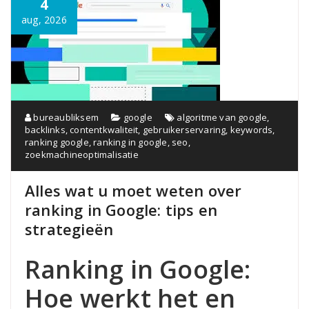
4
aug, 2026
bureaubliksem
google
algoritme van google
,
backlinks
,
contentkwaliteit
,
gebruikerservaring
,
keywords
,
ranking google
,
ranking in google
,
seo
,
zoekmachineoptimalisatie
Alles wat u moet weten over
ranking in Google: tips en
strategieën
Ranking in Google:
Hoe werkt het en