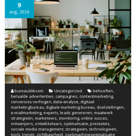
9
aug, 2026
bureaubliksem
Uncategorized
behoeften
,
betaalde advertenties
,
campagnes
,
contentmarketing
,
conversies verhogen
,
data-analyse
,
digitaal
marketingbureau
,
digitale marketing bureau
,
doelstellingen
,
e-mailmarketing
,
experts
,
leads genereren
,
maatwerk
strategieën
,
marketeers
,
monitoring
,
online succes
,
ontwerpers
,
ontwikkelaars
,
optimalisatie
,
prestaties
,
sociale media management
,
strategieën
,
technologieën
,
tools
,
trends
,
zichtbaarheid
,
zoekmachineoptimalisatie