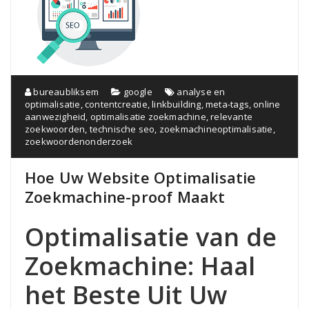
bureaubliksem
google
analyse en
optimalisatie
,
contentcreatie
,
linkbuilding
,
meta-tags
,
online
aanwezigheid
,
optimalisatie zoekmachine
,
relevante
zoekwoorden
,
technische seo
,
zoekmachineoptimalisatie
,
zoekwoordenonderzoek
Hoe Uw Website Optimalisatie
Zoekmachine-proof Maakt
Optimalisatie van de
Zoekmachine: Haal
het Beste Uit Uw