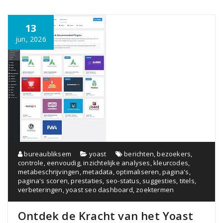
13
jun, 2026
bureaubliksem
yoast
berichten
,
bezoekers
,
controle
,
eenvoudig
,
inzichtelijke analyses
,
kleurcodes
,
metabeschrijvingen
,
metadata
,
optimaliseren
,
pagina's
,
pagina's scoren
,
prestaties
,
seo-status
,
suggesties
,
titels
,
verbeteringen
,
yoast seo dashboard
,
zoektermen
Ontdek de Kracht van het Yoast