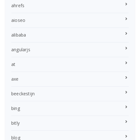
ahrefs
aioseo
alibaba
angularjs
at
axe
beeckestijn
bing
bitly
blog