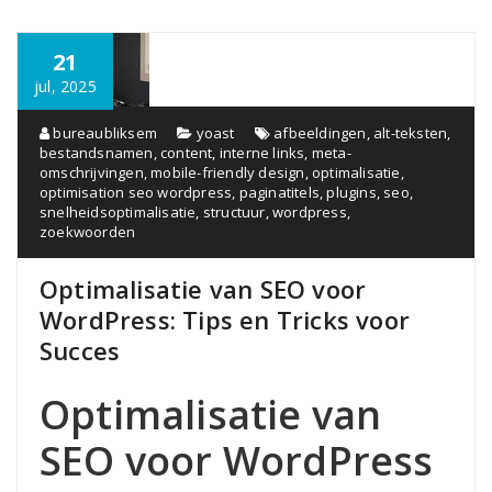
21
jul, 2025
bureaubliksem
yoast
afbeeldingen
,
alt-teksten
,
bestandsnamen
,
content
,
interne links
,
meta-
omschrijvingen
,
mobile-friendly design
,
optimalisatie
,
optimisation seo wordpress
,
paginatitels
,
plugins
,
seo
,
snelheidsoptimalisatie
,
structuur
,
wordpress
,
zoekwoorden
Optimalisatie van SEO voor
WordPress: Tips en Tricks voor
Succes
Optimalisatie van
SEO voor WordPress