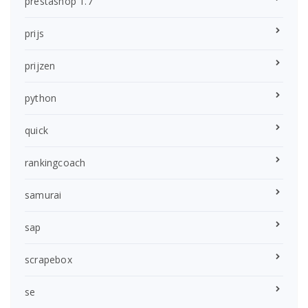
prestashop 1.7
prijs
prijzen
python
quick
rankingcoach
samurai
sap
scrapebox
se