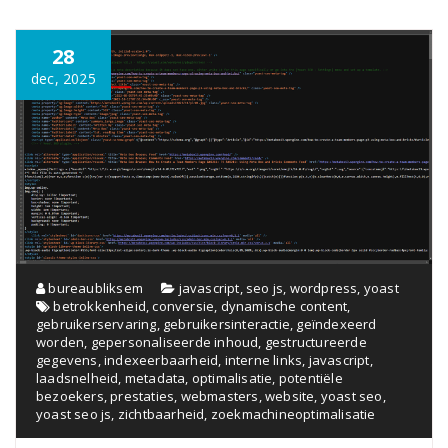
28
dec, 2025
bureaubliksem
javascript
,
seo js
,
wordpress
,
yoast
betrokkenheid
,
conversie
,
dynamische content
,
gebruikerservaring
,
gebruikersinteractie
,
geïndexeerd
worden
,
gepersonaliseerde inhoud
,
gestructureerde
gegevens
,
indexeerbaarheid
,
interne links
,
javascript
,
laadsnelheid
,
metadata
,
optimalisatie
,
potentiële
bezoekers
,
prestaties
,
webmasters
,
website
,
yoast seo
,
yoast seo js
,
zichtbaarheid
,
zoekmachineoptimalisatie