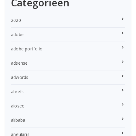
Categorieën
2020
adobe
adobe portfolio
adsense
adwords
ahrefs
aioseo
alibaba
angularjs